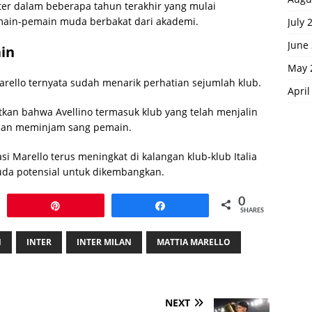
nter dalam beberapa tahun terakhir yang mulai
main-pemain muda berbakat dari akademi.
July 
June
ain
May 
ello ternyata sudah menarik perhatian sejumlah klub.
April
tkan bahwa Avellino termasuk klub yang telah menjalin
inan meminjam sang pemain.
 Marello terus meningkat di kalangan klub-klub Italia
uda potensial untuk dikembangkan.
0
Pin
Share
SHARES
N
INTER
INTER MILAN
MATTIA MARELLO
NEXT