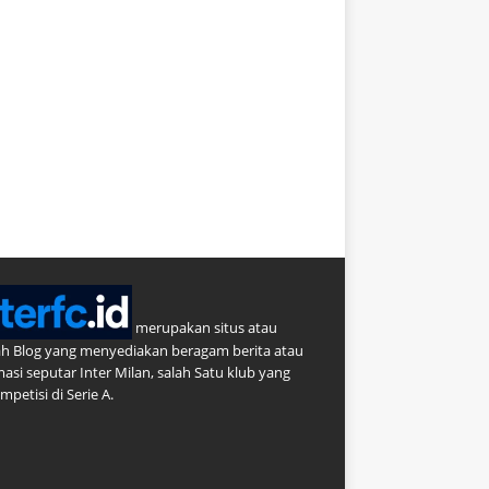
merupakan situs atau
h Blog yang menyediakan beragam berita atau
masi seputar Inter Milan, salah Satu klub yang
petisi di Serie A.