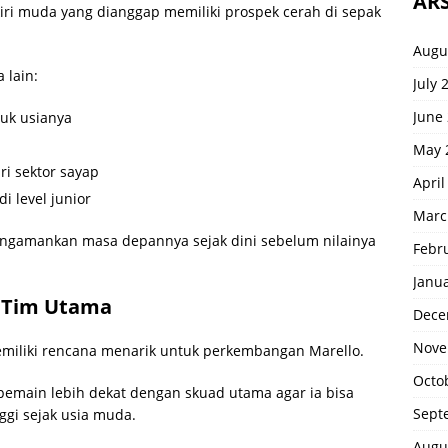
ARS
iri muda yang dianggap memiliki prospek cerah di sepak
Augu
 lain:
July 
June
uk usianya
May 
 sektor sayap
April
i level junior
Marc
engamankan masa depannya sejak dini sebelum nilainya
Febr
Janu
n Tim Utama
Dece
Nove
memiliki rencana menarik untuk perkembangan Marello.
Octo
pemain lebih dekat dengan skuad utama agar ia bisa
Sept
ggi sejak usia muda.
Augu