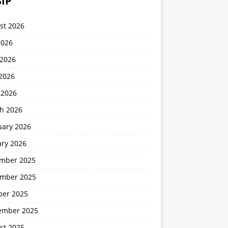
IP
st 2026
2026
 2026
2026
 2026
h 2026
uary 2026
ary 2026
mber 2025
mber 2025
ber 2025
ember 2025
st 2025