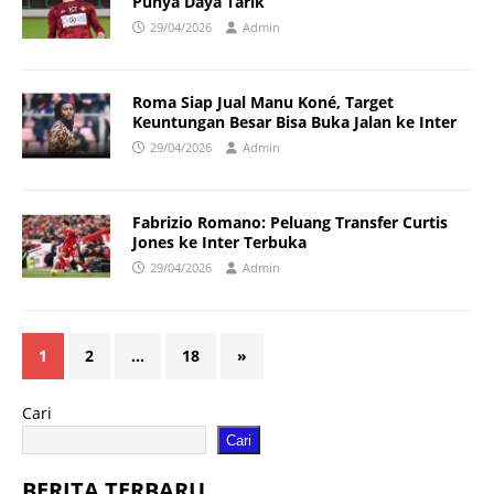
Punya Daya Tarik”
29/04/2026
Admin
Roma Siap Jual Manu Koné, Target
Keuntungan Besar Bisa Buka Jalan ke Inter
29/04/2026
Admin
Fabrizio Romano: Peluang Transfer Curtis
Jones ke Inter Terbuka
29/04/2026
Admin
1
2
…
18
»
Cari
Cari
BERITA TERBARU