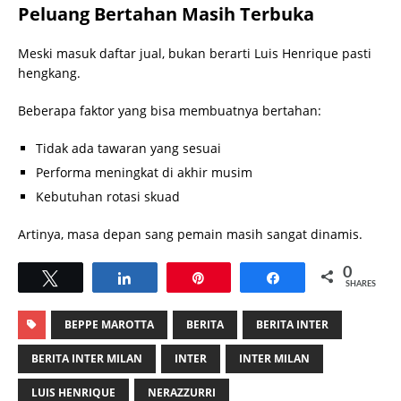
Peluang Bertahan Masih Terbuka
Meski masuk daftar jual, bukan berarti Luis Henrique pasti
hengkang.
Beberapa faktor yang bisa membuatnya bertahan:
Tidak ada tawaran yang sesuai
Performa meningkat di akhir musim
Kebutuhan rotasi skuad
Artinya, masa depan sang pemain masih sangat dinamis.
0
Tweet
Share
Pin
Share
SHARES
BEPPE MAROTTA
BERITA
BERITA INTER
BERITA INTER MILAN
INTER
INTER MILAN
LUIS HENRIQUE
NERAZZURRI