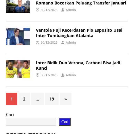
Romano Bocorkan Peluang Transfer Januari
30/12/2025
Admin
Ventola Puji Kecerdasan Pio Esposito Usai
Inter Tumbangkan Atalanta
30/12/2025
Admin
Inter Bidik Duo Verona, Carboni Bisa Jadi
Kunci
30/12/2025
Admin
1
2
…
19
»
Cari
Cari