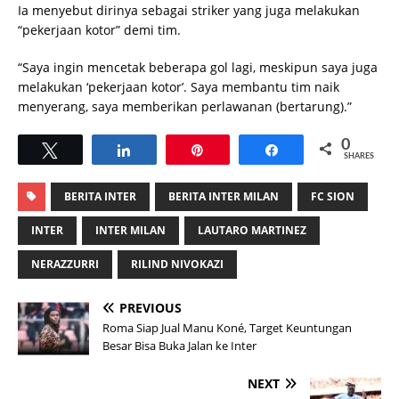
Ia menyebut dirinya sebagai striker yang juga melakukan
“pekerjaan kotor” demi tim.
“Saya ingin mencetak beberapa gol lagi, meskipun saya juga
melakukan ‘pekerjaan kotor’. Saya membantu tim naik
menyerang, saya memberikan perlawanan (bertarung).”
0
Tweet
Share
Pin
Share
SHARES
BERITA INTER
BERITA INTER MILAN
FC SION
INTER
INTER MILAN
LAUTARO MARTINEZ
NERAZZURRI
RILIND NIVOKAZI
PREVIOUS
Roma Siap Jual Manu Koné, Target Keuntungan
Besar Bisa Buka Jalan ke Inter
NEXT