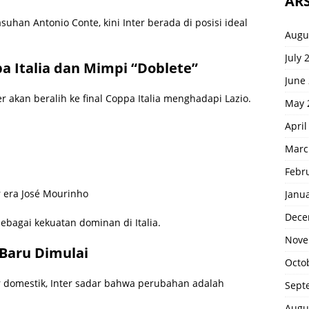
ARS
asuhan Antonio Conte, kini Inter berada di posisi ideal
Augu
July 
pa Italia dan Mimpi “Doblete”
June
r akan beralih ke final Coppa Italia menghadapi Lazio.
May 
April
Marc
Febr
r era José Mourinho
Janu
Dece
sebagai kekuatan dominan di Italia.
Nove
 Baru Dimulai
Octo
r domestik, Inter sadar bahwa perubahan adalah
Sept
Augu