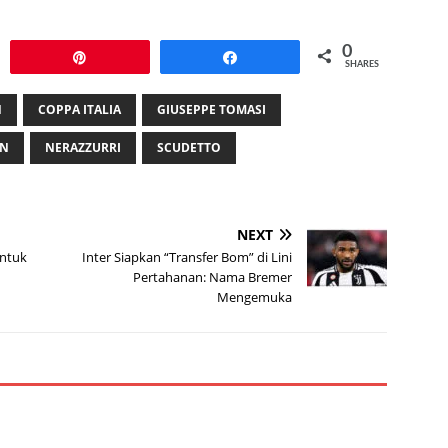
0
Pin
Share
SHARES
N
COPPA ITALIA
GIUSEPPE TOMASI
AN
NERAZZURRI
SCUDETTO
NEXT
untuk
Inter Siapkan “Transfer Bom” di Lini
Pertahanan: Nama Bremer
Mengemuka