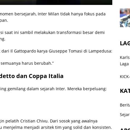
momen bersejarah, Inter Milan tidak hanya fokus pada
epan.
i saat ini sambil melakukan transformasi besar demi
ng.
LA
sik dari Il Gattopardo karya Giuseppe Tomasi di Lampedusa:
Karls
ka semuanya harus berubah.”
Laga
detto dan Coppa Italia
KICK-
ling gemilang dalam sejarah Inter. Mereka berpeluang:
KA
Berit
Sejar
in pelatih Cristian Chivu. Dari sosok yang awalnya
 menjelma menjadi arsitek tim yang solid dan konsisten.