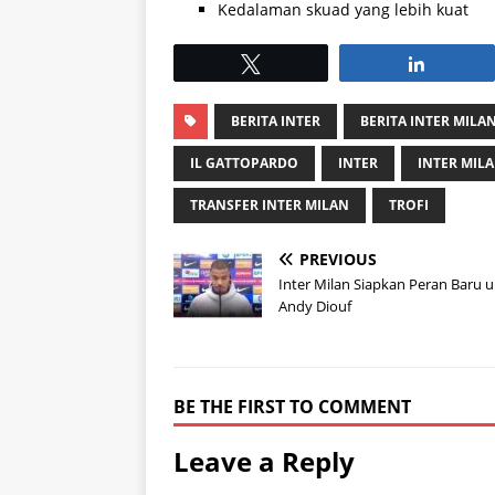
Kedalaman skuad yang lebih kuat
Tweet
Share
BERITA INTER
BERITA INTER MILA
IL GATTOPARDO
INTER
INTER MIL
TRANSFER INTER MILAN
TROFI
PREVIOUS
Inter Milan Siapkan Peran Baru 
Andy Diouf
BE THE FIRST TO COMMENT
Leave a Reply