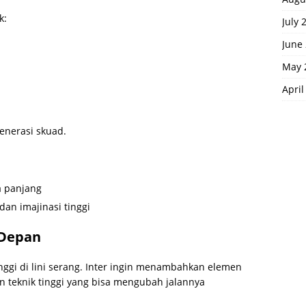
k:
July 
June
May 
April
enerasi skuad.
a panjang
an imajinasi tinggi
 Depan
nggi di lini serang. Inter ingin menambahkan elemen
an teknik tinggi yang bisa mengubah jalannya