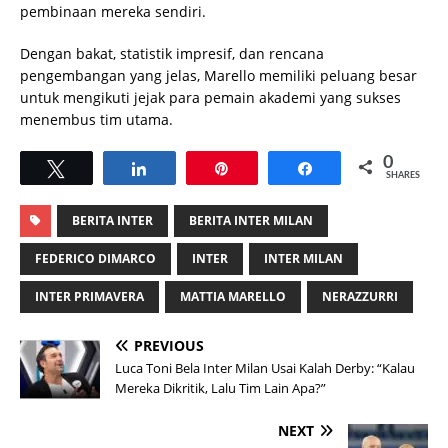
pembinaan mereka sendiri.
Dengan bakat, statistik impresif, dan rencana
pengembangan yang jelas, Marello memiliki peluang besar
untuk mengikuti jejak para pemain akademi yang sukses
menembus tim utama.
0
Tweet
Share
Pin
Share
SHARES
BERITA INTER
BERITA INTER MILAN
FEDERICO DIMARCO
INTER
INTER MILAN
INTER PRIMAVERA
MATTIA MARELLO
NERAZZURRI
PREVIOUS
Luca Toni Bela Inter Milan Usai Kalah Derby: “Kalau
Mereka Dikritik, Lalu Tim Lain Apa?”
NEXT