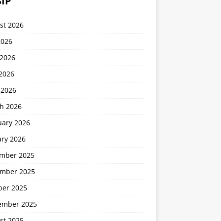
IP
st 2026
2026
 2026
2026
 2026
h 2026
uary 2026
ary 2026
mber 2025
mber 2025
ber 2025
ember 2025
st 2025