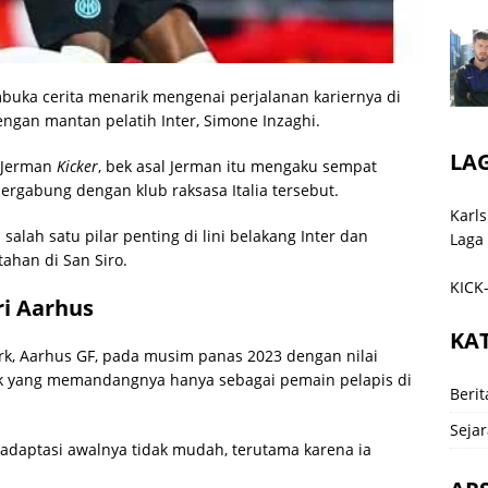
uka cerita menarik mengenai perjalanan kariernya di
ngan mantan pelatih Inter,
Simone Inzaghi
.
LA
 Jerman
Kicker
, bek asal Jerman itu mengaku sempat
ergabung dengan klub raksasa Italia tersebut.
Karls
 salah satu pilar penting di lini belakang Inter dan
Laga
ahan di San Siro.
KICK-
ri Aarhus
KA
rk,
Aarhus GF
, pada musim panas 2023 dengan nilai
anyak yang memandangnya hanya sebagai pemain pelapis di
Berit
Sejar
adaptasi awalnya tidak mudah, terutama karena ia