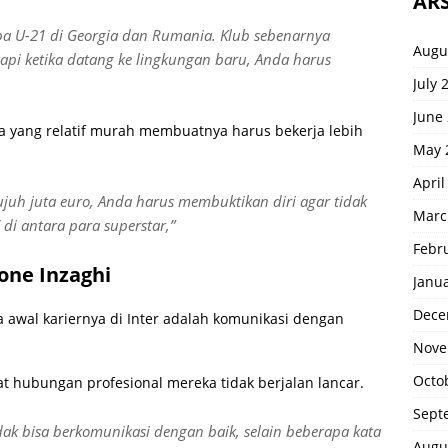
ARS
ropa U-21 di Georgia dan Rumania. Klub sebenarnya
Augu
tapi ketika datang ke lingkungan baru, Anda harus
July 
June
ya yang relatif murah membuatnya harus bekerja lebih
May 
April
juh juta euro, Anda harus membuktikan diri agar tidak
Marc
di antara para superstar,”
Febr
one Inzaghi
Janu
Dece
a awal kariernya di Inter adalah komunikasi dengan
Nove
Octo
 hubungan profesional mereka tidak berjalan lancar.
Sept
ak bisa berkomunikasi dengan baik, selain beberapa kata
Augu