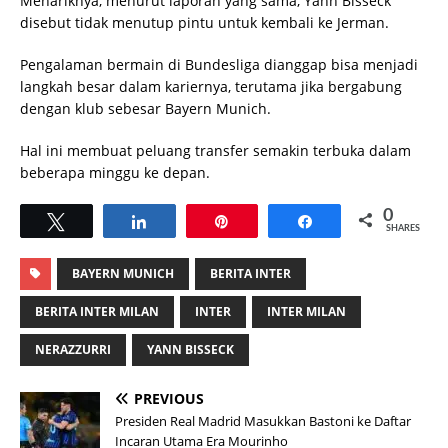
Menariknya, menurut laporan yang sama, Yann Bisseck
disebut tidak menutup pintu untuk kembali ke Jerman.
Pengalaman bermain di Bundesliga dianggap bisa menjadi
langkah besar dalam kariernya, terutama jika bergabung
dengan klub sebesar Bayern Munich.
Hal ini membuat peluang transfer semakin terbuka dalam
beberapa minggu ke depan.
0
Tweet
Share
Pin
Share
SHARES
BAYERN MUNICH
BERITA INTER
BERITA INTER MILAN
INTER
INTER MILAN
NERAZZURRI
YANN BISSECK
PREVIOUS
Presiden Real Madrid Masukkan Bastoni ke Daftar
Incaran Utama Era Mourinho