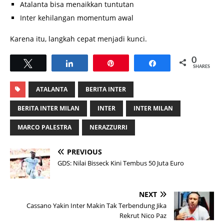
Atalanta bisa menaikkan tuntutan
Inter kehilangan momentum awal
Karena itu, langkah cepat menjadi kunci.
0
Tweet
Share
Pin
Share
SHARES
ATALANTA
BERITA INTER
BERITA INTER MILAN
INTER
INTER MILAN
MARCO PALESTRA
NERAZZURRI
PREVIOUS
GDS: Nilai Bisseck Kini Tembus 50 Juta Euro
NEXT
Cassano Yakin Inter Makin Tak Terbendung Jika
Rekrut Nico Paz