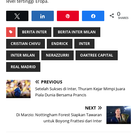
level tertinggi Eropa.
0
Tweet
Share
Pin
Share
SHARES
BERITA INTER
BERITA INTER MILAN
CRISTIAN CHIVU
ENDRICK
INTER
INTER MILAN
NERAZZURRI
OAKTREE CAPITAL
REAL MADRID
PREVIOUS
Setelah Sukses di Inter, Thuram Kejar Mimpi Juara
Piala Dunia Bersama Prancis
NEXT
Di Marzio: Nottingham Forest Siapkan Tawaran
untuk Boyong Frattesi dari Inter