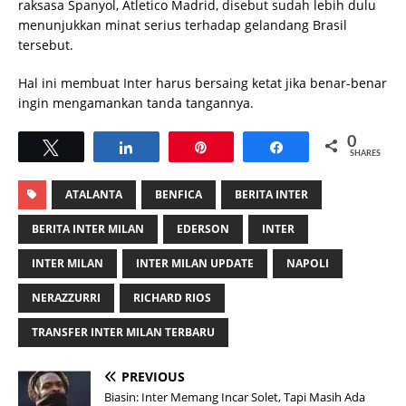
raksasa Spanyol, Atletico Madrid, disebut sudah lebih dulu
menunjukkan minat serius terhadap gelandang Brasil
tersebut.
Hal ini membuat Inter harus bersaing ketat jika benar-benar
ingin mengamankan tanda tangannya.
0
Tweet
Share
Pin
Share
SHARES
ATALANTA
BENFICA
BERITA INTER
BERITA INTER MILAN
EDERSON
INTER
INTER MILAN
INTER MILAN UPDATE
NAPOLI
NERAZZURRI
RICHARD RIOS
TRANSFER INTER MILAN TERBARU
PREVIOUS
Biasin: Inter Memang Incar Solet, Tapi Masih Ada