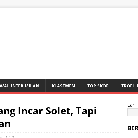
WAL INTER MILAN
KLASEMEN
TOP SKOR
TROFI 
Cari
ng Incar Solet, Tapi
an
BE
an
0