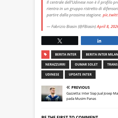
Il centrale dell’Udinese non è il profilo p
rientra in un gruppo ristretto di difensor
partire dalla prossima stagione.
pic.twi
— Fabrizio Biasin (@FBiasin)
April 8, 202
Tweet
Share
BERITA INTER
BERITA INTER MILA
NERAZZURRI
OUMAR SOLET
TRANS
UDINESE
UPDATE INTER
PREVIOUS
Gazzetta: Inter Siap Jual Josep Ma
pada Musim Panas
BE THE FIRST TO COMMENT