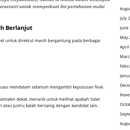
Nerazzurri untuk memperkuat lini pertahanan mulai
Augu
July 
h Berlanjut
June
May 
Solet untuk direkrut masih bergantung pada berbagai
April
Marc
Febr
Janu
Dece
aluasi mendalam sebelum mengambil keputusan final.
Nove
emakin dekat, menarik untuk melihat apakah Solet
Octo
tau justru kalah bersaing dengan kandidat lain.
Sept
Augu