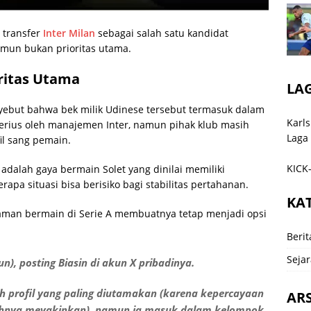
 transfer
Inter Milan
sebagai salah satu kandidat
amun bukan prioritas utama.
oritas Utama
LA
enyebut bahwa bek milik Udinese tersebut termasuk dalam
Karls
serius oleh manajemen Inter, namun pihak klub masih
Laga
il sang pemain.
KICK-
adalah gaya bermain Solet yang dinilai memiliki
apa situasi bisa berisiko bagi stabilitas pertahanan.
KA
laman bermain di Serie A membuatnya tetap menjadi opsi
Berit
Sejar
n), posting Biasin di akun X pribadinya.
h profil yang paling diutamakan (karena kepercayaan
ARS
nuhnya meyakinkan), namun ia masuk dalam kelompok