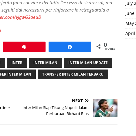
referito (non convince del tutto l’eccesso di sicurezza), ma
July 
i seguiti dai nerazzurri per rinforzare la retroguardia a
June
tter.com/vJgwG3aeaD
May 
6
April
0
Pin
Share
SHARES
N
INTER
INTER MILAN
INTER MILAN UPDATE
FER INTER MILAN
TRANSFER INTER MILAN TERBARU
NEXT
rtinez
Inter Milan Siap Tikung Napoli dalam
Perburuan Richard Rios