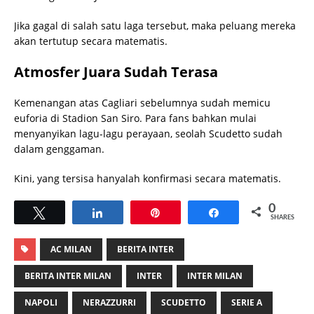
Jika gagal di salah satu laga tersebut, maka peluang mereka
akan tertutup secara matematis.
Atmosfer Juara Sudah Terasa
Kemenangan atas Cagliari sebelumnya sudah memicu
euforia di Stadion San Siro. Para fans bahkan mulai
menyanyikan lagu-lagu perayaan, seolah Scudetto sudah
dalam genggaman.
Kini, yang tersisa hanyalah konfirmasi secara matematis.
0
Tweet
Share
Pin
Share
SHARES
AC MILAN
BERITA INTER
BERITA INTER MILAN
INTER
INTER MILAN
NAPOLI
NERAZZURRI
SCUDETTO
SERIE A