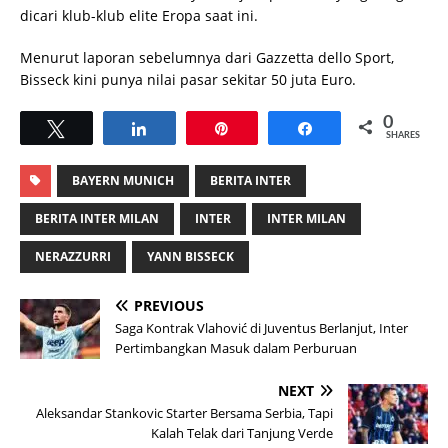
dicari klub-klub elite Eropa saat ini.
Menurut laporan sebelumnya dari Gazzetta dello Sport,
Bisseck kini punya nilai pasar sekitar 50 juta Euro.
0
Tweet
Share
Pin
Share
SHARES
BAYERN MUNICH
BERITA INTER
BERITA INTER MILAN
INTER
INTER MILAN
NERAZZURRI
YANN BISSECK
PREVIOUS
Saga Kontrak Vlahović di Juventus Berlanjut, Inter
Pertimbangkan Masuk dalam Perburuan
NEXT
Aleksandar Stankovic Starter Bersama Serbia, Tapi
Kalah Telak dari Tanjung Verde