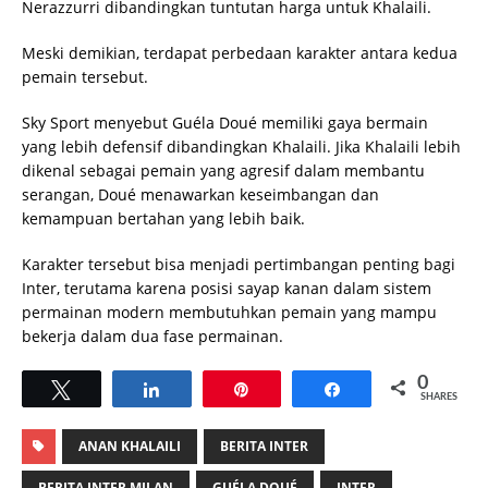
Nerazzurri dibandingkan tuntutan harga untuk Khalaili.
Meski demikian, terdapat perbedaan karakter antara kedua
pemain tersebut.
Sky Sport menyebut Guéla Doué memiliki gaya bermain
yang lebih defensif dibandingkan Khalaili. Jika Khalaili lebih
dikenal sebagai pemain yang agresif dalam membantu
serangan, Doué menawarkan keseimbangan dan
kemampuan bertahan yang lebih baik.
Karakter tersebut bisa menjadi pertimbangan penting bagi
Inter, terutama karena posisi sayap kanan dalam sistem
permainan modern membutuhkan pemain yang mampu
bekerja dalam dua fase permainan.
0
Tweet
Share
Pin
Share
SHARES
ANAN KHALAILI
BERITA INTER
BERITA INTER MILAN
GUÉLA DOUÉ
INTER