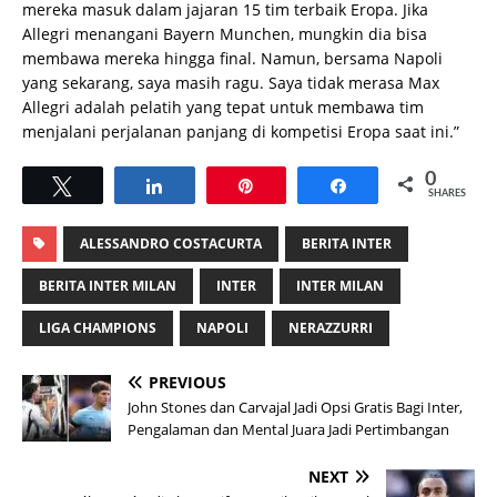
mereka masuk dalam jajaran 15 tim terbaik Eropa. Jika
Allegri menangani Bayern Munchen, mungkin dia bisa
membawa mereka hingga final. Namun, bersama Napoli
yang sekarang, saya masih ragu. Saya tidak merasa Max
Allegri adalah pelatih yang tepat untuk membawa tim
menjalani perjalanan panjang di kompetisi Eropa saat ini.”
0
Tweet
Share
Pin
Share
SHARES
ALESSANDRO COSTACURTA
BERITA INTER
BERITA INTER MILAN
INTER
INTER MILAN
LIGA CHAMPIONS
NAPOLI
NERAZZURRI
PREVIOUS
John Stones dan Carvajal Jadi Opsi Gratis Bagi Inter,
Pengalaman dan Mental Juara Jadi Pertimbangan
NEXT