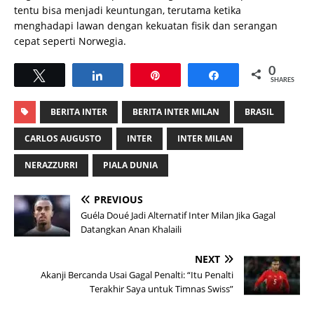
tentu bisa menjadi keuntungan, terutama ketika
menghadapi lawan dengan kekuatan fisik dan serangan
cepat seperti Norwegia.
0
Tweet
Share
Pin
Share
SHARES
BERITA INTER
BERITA INTER MILAN
BRASIL
CARLOS AUGUSTO
INTER
INTER MILAN
NERAZZURRI
PIALA DUNIA
PREVIOUS
Guéla Doué Jadi Alternatif Inter Milan Jika Gagal
Datangkan Anan Khalaili
NEXT
Akanji Bercanda Usai Gagal Penalti: “Itu Penalti
Terakhir Saya untuk Timnas Swiss”