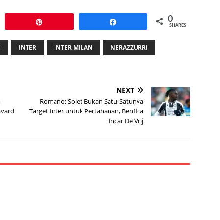
0
Pin
Share
SHARES
N
INTER
INTER MILAN
NERAZZURRI
NEXT
i
Romano: Solet Bukan Satu-Satunya
Pavard
Target Inter untuk Pertahanan, Benfica
Incar De Vrij