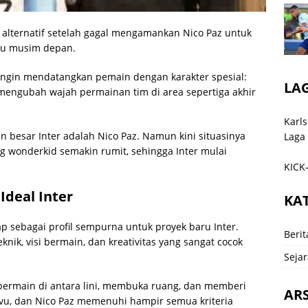
alternatif setelah gagal mengamankan Nico Paz untuk
vu musim depan.
r ingin mendatangkan pemain dengan karakter spesial:
LA
u mengubah wajah permainan tim di area sepertiga akhir
Karls
 besar Inter adalah Nico Paz. Namun kini situasinya
Laga
ng wonderkid semakin rumit, sehingga Inter mulai
KICK-
Ideal Inter
KA
ap sebagai profil sempurna untuk proyek baru Inter.
Berit
eknik, visi bermain, dan kreativitas yang sangat cocok
Sejar
rmain di antara lini, membuka ruang, dan memberi
ARS
u, dan Nico Paz memenuhi hampir semua kriteria