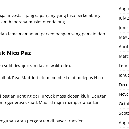
Augu
agai investasi jangka panjang yang bisa berkembang
July 
dalam beberapa musim mendatang.
June
 sudah lama memantau perkembangan sang pemain dan
May 
April
uk Nico Paz
Marc
Febr
ya sulit diwujudkan dalam waktu dekat.
Janu
pihak Real Madrid belum memiliki niat melepas Nico
Dece
Nove
di bagian penting dari proyek masa depan klub. Dengan
an regenerasi skuad, Madrid ingin mempertahankan
Octo
Sept
engubah arah pergerakan di pasar transfer.
Augu