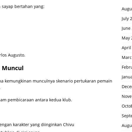
 sayap bertahan yang:
Augu
July 
June
May 
April
rlos Augusto.
Marc
i Muncul
Febr
Janu
uka kemungkinan munculnya skenario pertukaran pemain
Dece
.
Nove
am pembicaraan antara kedua klub.
Octo
Sept
engan karakter yang diinginkan Chivu
Augu