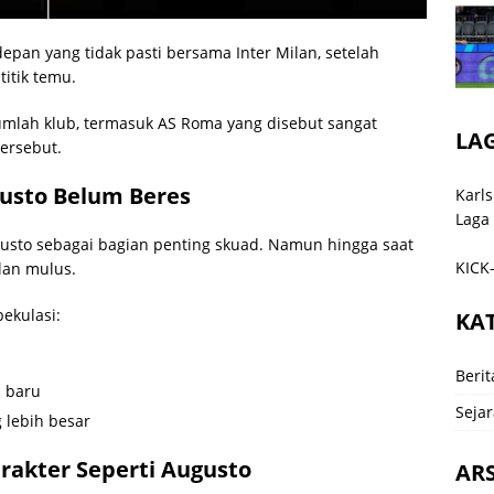
pan yang tidak pasti bersama Inter Milan, setelah
itik temu.
jumlah klub, termasuk AS Roma yang disebut sangat
LA
tersebut.
gusto Belum Beres
Karls
Laga
gusto sebagai bagian penting skuad. Namun hingga saat
KICK-
lan mulus.
ekulasi:
KA
Berit
n baru
Sejar
g lebih besar
rakter Seperti Augusto
ARS