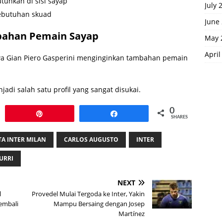
uhkan di sisi sayap
July 
ebutuhan skuad
June
mbahan Pemain Sayap
May 
April
hwa Gian Piero Gasperini menginginkan tambahan pemain
adi salah satu profil yang sangat disukai.
0
Pin
Share
SHARES
TA INTER MILAN
CARLOS AUGUSTO
INTER
URRI
NEXT
l
Provedel Mulai Tergoda ke Inter, Yakin
Kembali
Mampu Bersaing dengan Josep
Martínez