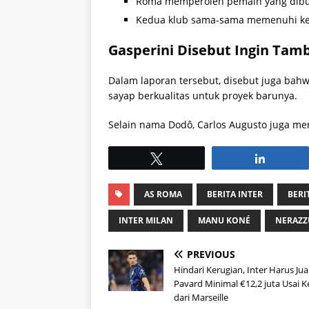
Roma memperoleh pemain yang dibut
Kedua klub sama-sama memenuhi k
Gasperini Disebut Ingin Ta
Dalam laporan tersebut, disebut juga ba
sayap berkualitas untuk proyek barunya.
Selain nama Dodô, Carlos Augusto juga menj
Tweet
Share
AS ROMA
BERITA INTER
BERI
INTER MILAN
MANU KONÉ
NERAZZ
PREVIOUS
Hindari Kerugian, Inter Harus Jua
Pavard Minimal €12,2 juta Usai 
dari Marseille