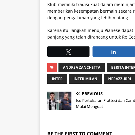
Klub memiliki tradisi kuat dalam meminj
memberikan kesempatan bermain secara re
dengan pengalaman yang lebih matang.
Karena itu, langkah menuju Pianese dapat
panjang yang telah dirancang untuk Re Cec
Tweet
Share
ANDREA ZANCHETTA
BERITA INTE
INTER
INTER MILAN
NERAZZURRI
PREVIOUS
Isu Pertukaran Frattesi dan Cam
Mulai Menguat
BE THE FIRST TO COMMENT