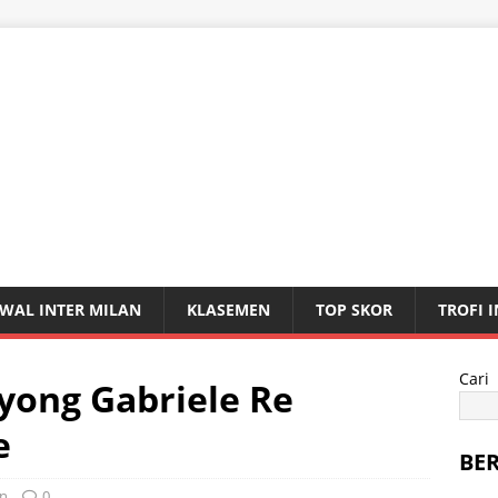
WAL INTER MILAN
KLASEMEN
TOP SKOR
TROFI 
Cari
yong Gabriele Re
e
BE
an
0