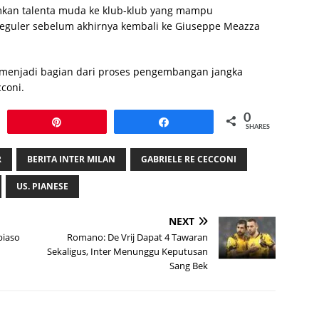
amkan talenta muda ke klub-klub yang mampu
guler sebelum akhirnya kembali ke Giuseppe Meazza
 menjadi bagian dari proses pengembangan jangka
coni.
0
Pin
Share
SHARES
R
BERITA INTER MILAN
GABRIELE RE CECCONI
US. PIANESE
NEXT
biaso
Romano: De Vrij Dapat 4 Tawaran
Sekaligus, Inter Menunggu Keputusan
Sang Bek