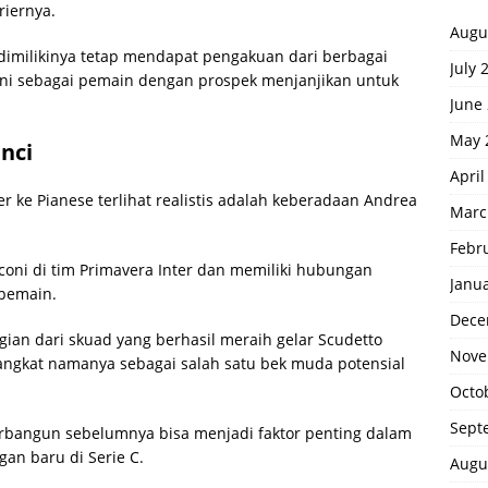
riernya.
Augu
 dimilikinya tetap mendapat pengakuan dari berbagai
July 
oni sebagai pemain dengan prospek menjanjikan untuk
June
May 
nci
April
r ke Pianese terlihat realistis adalah keberadaan Andrea
Marc
Febr
coni di tim Primavera Inter dan memiliki hubungan
Janu
 pemain.
Dece
ian dari skuad yang berhasil meraih gelar Scudetto
Nove
ngkat namanya sebagai salah satu bek muda potensial
Octo
Sept
rbangun sebelumnya bisa menjadi faktor penting dalam
an baru di Serie C.
Augu