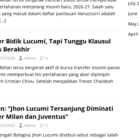
July 
pertahanan menjelang musim baru, 2026-27. Salah satu
 yang masuk dalam daftar pantauan Nerazzurri adalah
June
[…]
May 
April
er Bidik Lucumí, Tapi Tunggu Klausul
is Berakhir
/07/2026
Admin
0
 Milan terus bergerak aktif di bursa transfer musim panas
demi memperkuat lini pertahanan yang akan dipimpin
ih Cristian Chivu. Setelah menjadikan Trevor Chalobah
n: “Jhon Lucumi Tersanjung Diminati
er Milan dan Juventus”
/07/2025
Admin
0
engah Bologna, Jhon Lucumi disebut-sebut sebagai salah