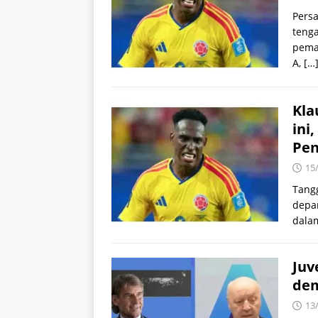
Pers
tenga
pemai
A,
[…
Kla
ini
Pe
15
Tang
depan
dalam
Juv
dem
13