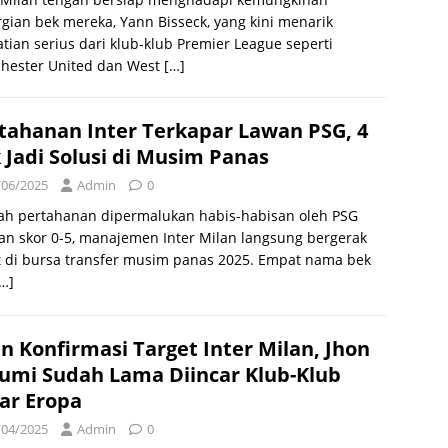
gian bek mereka, Yann Bisseck, yang kini menarik
tian serius dari klub-klub Premier League seperti
hester United dan West
[…]
tahanan Inter Terkapar Lawan PSG, 4
 Jadi Solusi di Musim Panas
/06/2025
Admin
0
lah pertahanan dipermalukan habis-habisan oleh PSG
n skor 0-5, manajemen Inter Milan langsung bergerak
t di bursa transfer musim panas 2025. Empat nama bek
…]
n Konfirmasi Target Inter Milan, Jhon
umi Sudah Lama Diincar Klub-Klub
ar Eropa
/04/2025
Admin
0