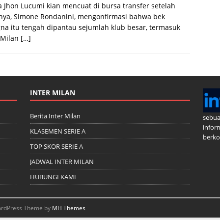
Jhon Lucumi kian mencuat di bursa transfer setelah
nya, Simone Rondanini, mengonfirmasi bahwa bek
na itu tengah dipantau sejumlah klub besar, termasuk
 Milan
[…]
INTER MILAN
Berita Inter Milan
sebua
infor
KLASEMEN SERIE A
berkom
TOP SKOR SERIE A
JADWAL INTER MILAN
HUBUNGI KAMI
 WordPress Theme by
MH Themes