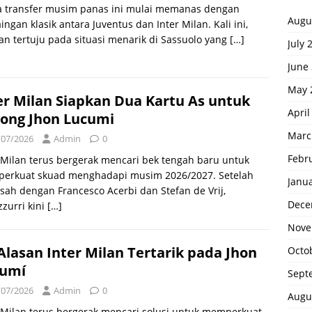
a transfer musim panas ini mulai memanas dengan
Augu
ingan klasik antara Juventus dan Inter Milan. Kali ini,
an tertuju pada situasi menarik di Sassuolo yang
[…]
July 
June
May 
er Milan Siapkan Dua Kartu As untuk
April
ong Jhon Lucumi
Marc
/07/2026
Admin
0
Febr
 Milan terus bergerak mencari bek tengah baru untuk
erkuat skuad menghadapi musim 2026/2027. Setelah
Janu
sah dengan Francesco Acerbi dan Stefan de Vrij,
Dece
zurri kini
[…]
Nove
 Alasan Inter Milan Tertarik pada Jhon
Octo
cumí
Sept
/07/2026
Admin
0
Augu
 Milan terus bergerak mencari solusi untuk memperkuat