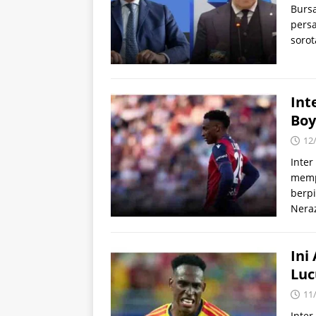
Burs
persa
sorot
Int
Boy
12
Inter
memp
berpi
Neraz
Ini
Lu
11
Inter