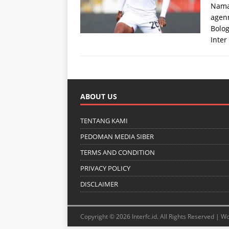
Nama 
agen
Bolog
Inter
ABOUT US
TENTANG KAMI
PEDOMAN MEDIA SIBER
TERMS AND CONDITION
PRIVACY POLICY
DISCLAIMER
Copyright © 2026 Interfc.id. All Rights Reserved |