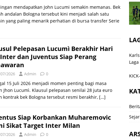
aingan mendapatkan John Lucumi semakin memanas. Bek
h andalan Bologna tersebut kini menjadi salah satu
n yang paling menarik perhatian di bursa transfer Serie
]
LA
usul Pelepasan Lucumì Berakhir Hari
Karls
, Inter dan Juventus Siap Perang
Laga
nawaran
/07/2026
Admin
0
KICK-
gal 15 Juli 2026 menjadi momen penting bagi masa
KA
 Jhon Lucumì. Klausul pelepasan senilai 28 juta euro
 kontrak bek Bologna tersebut resmi berakhir,
[…]
Berit
entus Siap Korbankan Muharemovic
Sejar
i Sikat Target Inter Milan
ARS
/07/2026
Admin
0