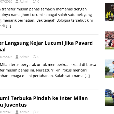
/07/2026
Admin
0
a transfer musim panas semakin memanas dengan
ulnya nama Jhon Lucumi sebagai salah satu bek yang
g menarik perhatian. Bek tengah Bologna tersebut kini
adi
[…]
er Langsung Kejar Lucumí Jika Pavard
ual
/07/2026
Admin
0
 Milan terus bergerak untuk memperkuat skuad di bursa
fer musim panas ini. Nerazzurri kini fokus mencari
ahan tenaga di lini pertahanan. Salah satu nama
[…]
umi Terbuka Pindah ke Inter Milan
u Juventus
/07/2026
Admin
0