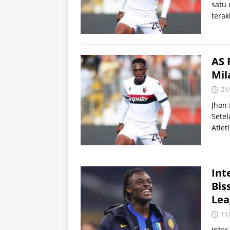
satu 
terak
AS 
Mil
21
Jhon 
Setel
Atle
Int
Bis
Lea
11
Inte