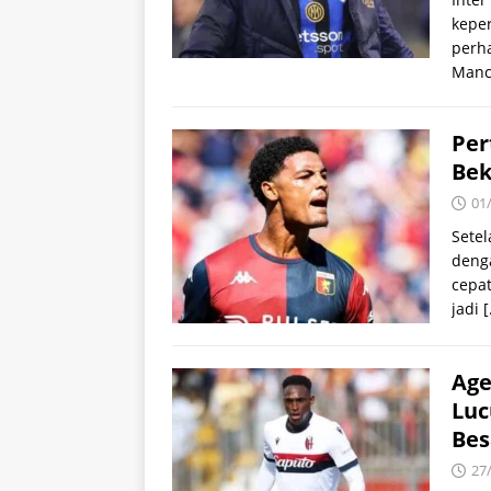
keper
perha
Manc
Per
Bek
01
Sete
denga
cepa
jadi
[
Age
Luc
Bes
27