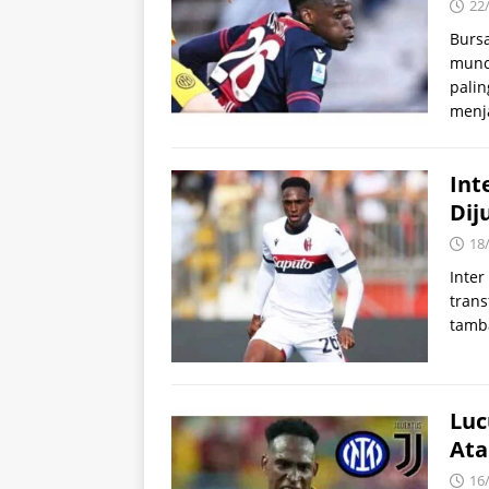
22
Burs
munc
palin
menj
Int
Dij
18
Inter
trans
tamb
Luc
Ata
16