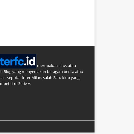
merupakan situs atau
h Blog yang menyediakan beragam berita atau
masi seputar Inter Milan, salah Satu klub yang
petisi di Serie A.