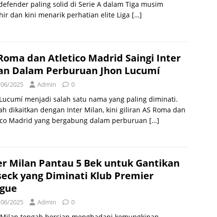
defender paling solid di Serie A dalam Tiga musim
hir dan kini menarik perhatian elite Liga
[…]
Roma dan Atletico Madrid Saingi Inter
an Dalam Perburuan Jhon Lucumí
/06/2025
Admin
0
Lucumí menjadi salah satu nama yang paling diminati.
ah dikaitkan dengan Inter Milan, kini giliran AS Roma dan
tico Madrid yang bergabung dalam perburuan
[…]
er Milan Pantau 5 Bek untuk Gantikan
seck yang Diminati Klub Premier
gue
/06/2025
Admin
0
r Milan tengah bersiap menghadapi kemungkinan