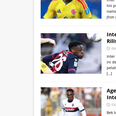
lini 
nama
Jhon
Int
Ril
09
Inter
ini 
pelat
[…]
Age
Int
03
Bek t