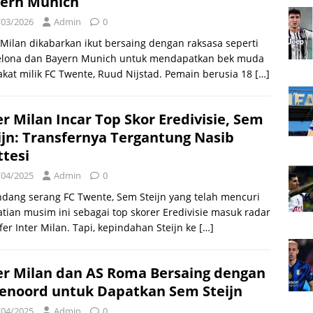
ern Munich
/03/2026
Admin
0
 Milan dikabarkan ikut bersaing dengan raksasa seperti
elona dan Bayern Munich untuk mendapatkan bek muda
kat milik FC Twente, Ruud Nijstad. Pemain berusia 18
[…]
er Milan Incar Top Skor Eredivisie, Sem
ijn: Transfernya Tergantung Nasib
ttesi
/04/2025
Admin
0
dang serang FC Twente, Sem Steijn yang telah mencuri
tian musim ini sebagai top skorer Eredivisie masuk radar
fer Inter Milan. Tapi, kepindahan Steijn ke
[…]
er Milan dan AS Roma Bersaing dengan
enoord untuk Dapatkan Sem Steijn
/04/2025
Admin
0