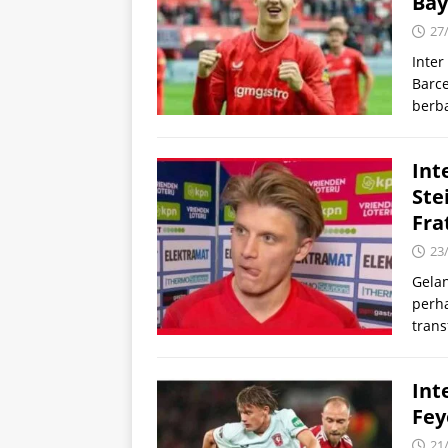
Bay
27
Inter
Barc
berba
Int
Ste
Fra
23
Gelan
perha
trans
Int
Fey
21