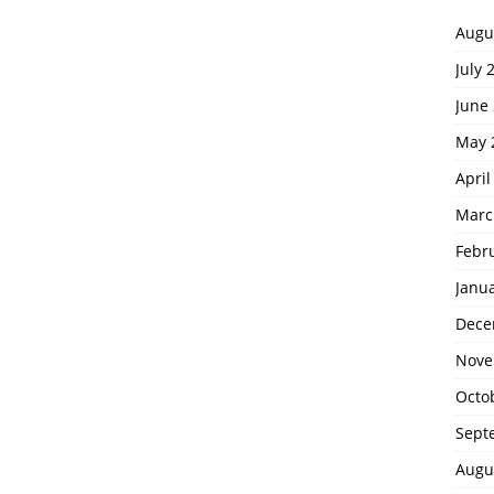
Augu
July 
June
May 
April
Marc
Febr
Janu
Dece
Nove
Octo
Sept
Augu