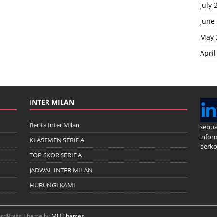
July 
June
May 
April
INTER MILAN
Berita Inter Milan
sebua
infor
KLASEMEN SERIE A
berkom
TOP SKOR SERIE A
JADWAL INTER MILAN
HUBUNGI KAMI
 WordPress Theme by
MH Themes