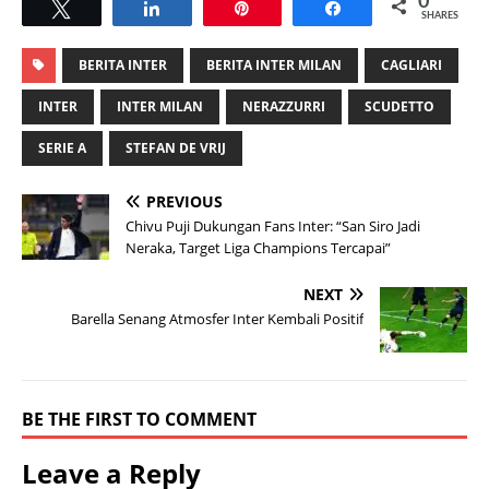
0
Tweet
Share
Pin
Share
SHARES
BERITA INTER
BERITA INTER MILAN
CAGLIARI
INTER
INTER MILAN
NERAZZURRI
SCUDETTO
SERIE A
STEFAN DE VRIJ
PREVIOUS
Chivu Puji Dukungan Fans Inter: “San Siro Jadi
Neraka, Target Liga Champions Tercapai”
NEXT
Barella Senang Atmosfer Inter Kembali Positif
BE THE FIRST TO COMMENT
Leave a Reply