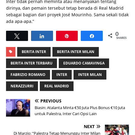
Inter tidak pernah meminta atau menanyakan tentang
dirinya, dan pemain tersebut tetap berada di Real Madrid
sebagai bagian dari proyek José Mourinho. Sama sekali tidak
ada apa-apa.”
0
Tweet
Share
Pin
Share
SHARES
BERITA INTER
BERITA INTER MILAN
BERITA INTER TERBARU
EDUARDO CAMAVINGA
FABRIZIO ROMANO
INTER
INTER MILAN
NERAZZURRI
REAL MADRID
PREVIOUS
Biasin: Atalanta Minta €50 Juta Plus Bonus €10 Juta
untuk Palestra, Inter Cari Opsi Lain
NEXT
Di Marzio: “Palestra Tetap Menunggu Inter Milan