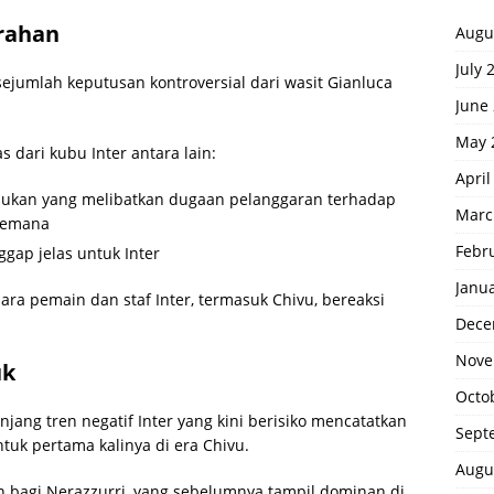
arahan
Augu
July 
jumlah keputusan kontroversial dari wasit Gianluca
June
May 
dari kubu Inter antara lain:
April
dukan yang melibatkan dugaan pelanggaran terhadap
Marc
lemana
Febr
ggap jelas untuk Inter
Janu
a pemain dan staf Inter, termasuk Chivu, bereaksi
Dece
Nove
uk
Octo
ng tren negatif Inter yang kini berisiko mencatatkan
Sept
uk pertama kalinya di era Chivu.
Augu
n bagi Nerazzurri, yang sebelumnya tampil dominan di