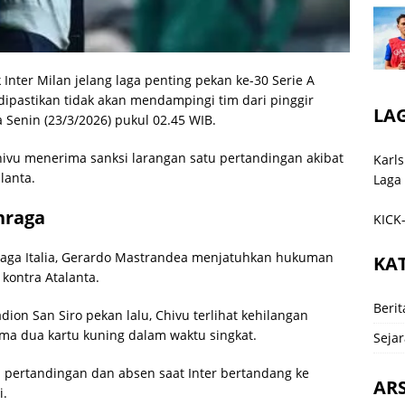
nter Milan jelang laga penting pekan ke-30 Serie A
u dipastikan tidak akan mendampingi tim dari pinggir
LA
Senin (23/3/2026) pukul 02.45 WIB.
ivu menerima sanksi larangan satu pertandingan akibat
Karls
lanta.
Laga
hraga
KICK-
raga Italia, Gerardo Mastrandea menjatuhkan hukuman
KA
kontra Atalanta.
Berit
dion San Siro pekan lalu, Chivu terlihat kehilangan
ima dua kartu kuning dalam waktu singkat.
Sejar
tu pertandingan dan absen saat Inter bertandang ke
ARS
i.