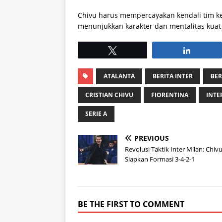
Chivu harus mempercayakan kendali tim ke
menunjukkan karakter dan mentalitas kuat
Tweet
Share
ATALANTA
BERITA INTER
BER
CRISTIAN CHIVU
FIORENTINA
INTE
SERIE A
PREVIOUS
Revolusi Taktik Inter Milan: Chiv
Siapkan Formasi 3-4-2-1
BE THE FIRST TO COMMENT