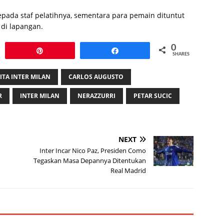
pada staf pelatihnya, sementara para pemain dituntut
 di lapangan.
0
Pin
Share
SHARES
ITA INTER MILAN
CARLOS AUGUSTO
R
INTER MILAN
NERAZZURRI
PETAR SUCIC
NEXT
u
Inter Incar Nico Paz, Presiden Como
Tegaskan Masa Depannya Ditentukan
Real Madrid