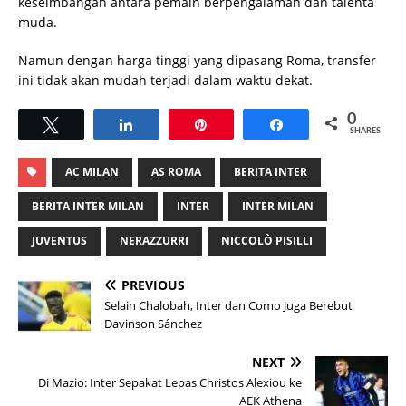
keseimbangan antara pemain berpengalaman dan talenta
muda.
Namun dengan harga tinggi yang dipasang Roma, transfer
ini tidak akan mudah terjadi dalam waktu dekat.
0
Tweet
Share
Pin
Share
SHARES
AC MILAN
AS ROMA
BERITA INTER
BERITA INTER MILAN
INTER
INTER MILAN
JUVENTUS
NERAZZURRI
NICCOLÒ PISILLI
PREVIOUS
Selain Chalobah, Inter dan Como Juga Berebut
Davinson Sánchez
NEXT
Di Mazio: Inter Sepakat Lepas Christos Alexiou ke
AEK Athena