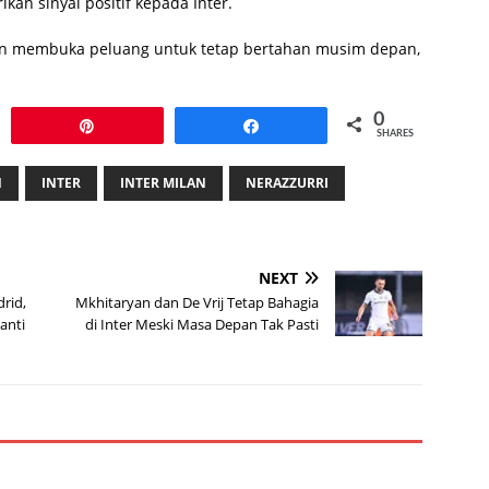
n sinyal positif kepada Inter.
dan membuka peluang untuk tetap bertahan musim depan,
0
Pin
Share
SHARES
N
INTER
INTER MILAN
NERAZZURRI
NEXT
drid,
Mkhitaryan dan De Vrij Tetap Bahagia
anti
di Inter Meski Masa Depan Tak Pasti