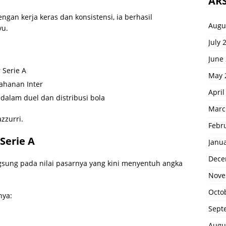
ARS
gan kerja keras dan konsistensi, ia berhasil
Augu
vu.
July 
June
 Serie A
May 
tahanan Inter
April
dalam duel dan distribusi bola
Marc
azzurri.
Febr
Serie A
Janu
Dece
sung pada nilai pasarnya yang kini menyentuh angka
Nove
Octo
nya:
Sept
Augu