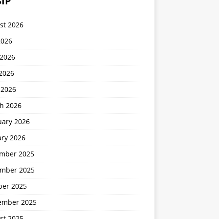
IP
st 2026
2026
 2026
2026
 2026
h 2026
uary 2026
ary 2026
mber 2025
mber 2025
ber 2025
ember 2025
st 2025