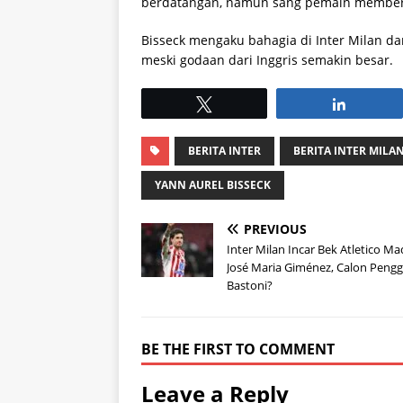
berdatangan, namun sang pemain memberika
Bisseck mengaku bahagia di Inter Milan 
meski godaan dari Inggris semakin besar.
Tweet
Share
BERITA INTER
BERITA INTER MILA
YANN AUREL BISSECK
PREVIOUS
Inter Milan Incar Bek Atletico Ma
José Maria Giménez, Calon Pengg
Bastoni?
BE THE FIRST TO COMMENT
Leave a Reply