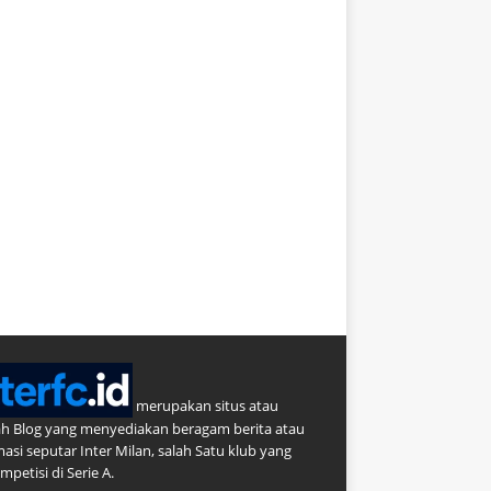
merupakan situs atau
h Blog yang menyediakan beragam berita atau
masi seputar Inter Milan, salah Satu klub yang
petisi di Serie A.