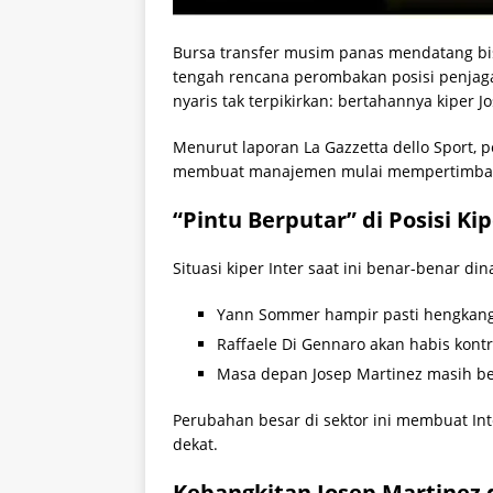
Bursa transfer musim panas mendatang bis
tengah rencana perombakan posisi penja
nyaris tak terpikirkan: bertahannya kiper J
Menurut laporan La Gazzetta dello Sport, p
membuat manajemen mulai mempertimban
“Pintu Berputar” di Posisi Kip
Situasi kiper Inter saat ini benar-benar din
Yann Sommer hampir pasti hengkang
Raffaele Di Gennaro akan habis kont
Masa depan Josep Martinez masih be
Perubahan besar di sektor ini membuat I
dekat.
Kebangkitan Josep Martinez 