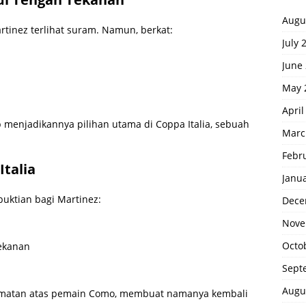
Augu
tinez terlihat suram. Namun, berkat:
July 
June
May 
April
p menjadikannya pilihan utama di Coppa Italia, sebuah
Marc
Febr
Italia
Janu
uktian bagi Martinez:
Dece
Nove
Octo
ekanan
Sept
Augu
amatan atas pemain Como, membuat namanya kembali