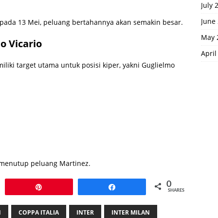
July 
June
lia pada 13 Mei, peluang bertahannya akan semakin besar.
May 
o Vicario
April
iliki target utama untuk posisi kiper, yakni Guglielmo
 menutup peluang Martinez.
0
Pin
Share
SHARES
N
COPPA ITALIA
INTER
INTER MILAN