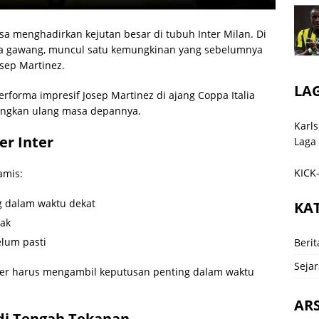
a menghadirkan kejutan besar di tubuh Inter Milan. Di
ga gawang, muncul satu kemungkinan yang sebelumnya
osep Martinez.
LA
erforma impresif Josep Martinez di ajang Coppa Italia
gkan ulang masa depannya.
Karls
er Inter
Laga
KICK-
amis:
 dalam waktu dekat
KA
rak
lum pasti
Berit
Sejar
nter harus mengambil keputusan penting dalam waktu
ARS
di Tengah Tekanan