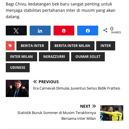
Bagi Chivu, kedatangan bek baru sangat penting untuk
menjaga stabilitas pertahanan Inter di musim yang akan
datang.
0
Tweet
Share
Pin
Share
SHARES
BERITA INTER
BERITA INTER MILAN
INTER
INTER MILAN
NERAZZURRI
OUMAR SOLET
UDINESE
PREVIOUS
Era Carnevali Dimulai, Juventus Serius Bidik Frattesi
NEXT
Statistik Buruk Sommer di Musim Terakhirnya
Bersama Inter Milan