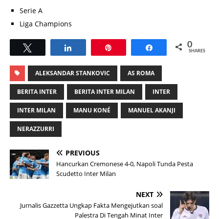
Serie A
Liga Champions
0
Tweet
Share
Pin
Share
SHARES
ALEKSANDAR STANKOVIC
AS ROMA
BERITA INTER
BERITA INTER MILAN
INTER
INTER MILAN
MANU KONÉ
MANUEL AKANJI
NERAZZURRI
PREVIOUS
Hancurkan Cremonese 4-0, Napoli Tunda Pesta
Scudetto Inter Milan
NEXT
Jurnalis Gazzetta Ungkap Fakta Mengejutkan soal
Palestra Di Tengah Minat Inter