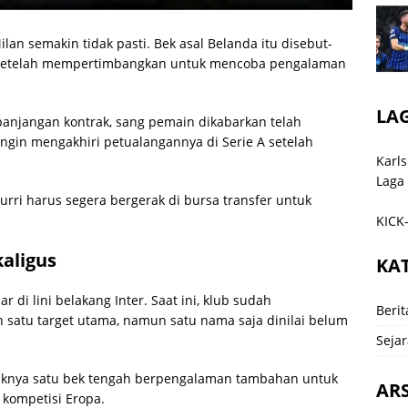
lan semakin tidak pasti. Bek asal Belanda itu disebut-
r setelah mempertimbangkan untuk mencoba pengalaman
LA
panjangan kontrak, sang pemain dikabarkan telah
ngin mengakhiri petualangannya di Serie A setelah
Karls
Laga
zurri harus segera bergerak di bursa transfer untuk
KICK-
aligus
KA
 di lini belakang Inter. Saat ini, klub sudah
Berit
h satu target utama, namun satu nama saja dinilai belum
Sejar
daknya satu bek tengah berpengalaman tambahan untuk
ARS
kompetisi Eropa.