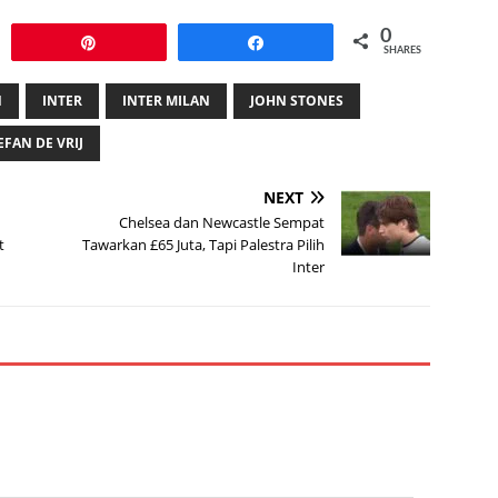
0
Pin
Share
SHARES
N
INTER
INTER MILAN
JOHN STONES
EFAN DE VRIJ
NEXT
Chelsea dan Newcastle Sempat
t
Tawarkan £65 Juta, Tapi Palestra Pilih
Inter