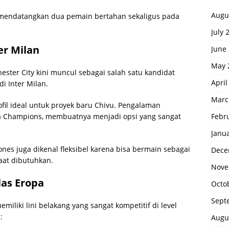
Augu
n mendatangkan dua pemain bertahan sekaligus pada
July 
er Milan
June
May 
hester City kini muncul sebagai salah satu kandidat
April
i Inter Milan.
Marc
rofil ideal untuk proyek baru Chivu. Pengalaman
Febr
iga Champions, membuatnya menjadi opsi yang sangat
Janu
nes juga dikenal fleksibel karena bisa bermain sebagai
Dece
at dibutuhkan.
Nove
las Eropa
Octo
Sept
memiliki lini belakang yang sangat kompetitif di level
:
Augu