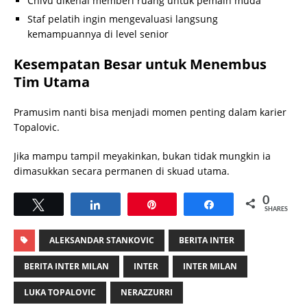
Chivu dikenal memberi ruang untuk pemain muda
Staf pelatih ingin mengevaluasi langsung
kemampuannya di level senior
Kesempatan Besar untuk Menembus
Tim Utama
Pramusim nanti bisa menjadi momen penting dalam karier
Topalovic.
Jika mampu tampil meyakinkan, bukan tidak mungkin ia
dimasukkan secara permanen di skuad utama.
0
Tweet
Share
Pin
Share
SHARES
ALEKSANDAR STANKOVIC
BERITA INTER
BERITA INTER MILAN
INTER
INTER MILAN
LUKA TOPALOVIC
NERAZZURRI