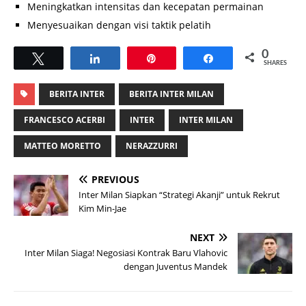
Meningkatkan intensitas dan kecepatan permainan
Menyesuaikan dengan visi taktik pelatih
0
Tweet
Share
Pin
Share
SHARES
BERITA INTER
BERITA INTER MILAN
FRANCESCO ACERBI
INTER
INTER MILAN
MATTEO MORETTO
NERAZZURRI
PREVIOUS
Inter Milan Siapkan “Strategi Akanji” untuk Rekrut
Kim Min-Jae
NEXT
Inter Milan Siaga! Negosiasi Kontrak Baru Vlahovic
dengan Juventus Mandek