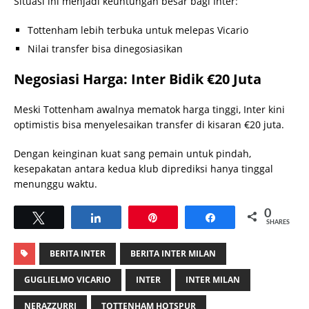
Situasi ini menjadi keuntungan besar bagi Inter:
Tottenham lebih terbuka untuk melepas Vicario
Nilai transfer bisa dinegosiasikan
Negosiasi Harga: Inter Bidik €20 Juta
Meski Tottenham awalnya mematok harga tinggi, Inter kini
optimistis bisa menyelesaikan transfer di kisaran €20 juta.
Dengan keinginan kuat sang pemain untuk pindah,
kesepakatan antara kedua klub diprediksi hanya tinggal
menunggu waktu.
0
Tweet
Share
Pin
Share
SHARES
BERITA INTER
BERITA INTER MILAN
GUGLIELMO VICARIO
INTER
INTER MILAN
NERAZZURRI
TOTTENHAM HOTSPUR