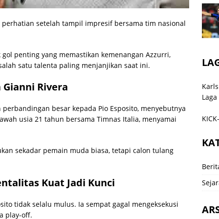
 perhatian setelah tampil impresif bersama tim nasional
ak gol penting yang memastikan kemenangan Azzurri,
LA
lah satu talenta paling menjanjikan saat ini.
 Gianni Rivera
Karls
Laga
perbandingan besar kepada Pio Esposito, menyebutnya
KICK-
i bawah usia 21 tahun bersama Timnas Italia, menyamai
KA
ukan sekadar pemain muda biasa, tetapi calon tulang
Berit
ntalitas Kuat Jadi Kunci
Sejar
sito tidak selalu mulus. Ia sempat gagal mengeksekusi
ARS
 play-off.