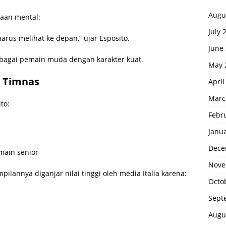
Augu
aan mental:
July 
harus melihat ke depan,” ujar Esposito.
June
ebagai pemain muda dengan karakter kuat.
May 
 Timnas
April
Marc
to:
Febr
Janu
Dece
main senior
Nove
lannya diganjar nilai tinggi oleh media Italia karena:
Octo
Sept
Augu