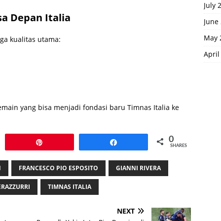
July 
a Depan Italia
June
May 
iga kualitas utama:
April
pemain yang bisa menjadi fondasi baru Timnas Italia ke
0
Pin
Share
SHARES
N
FRANCESCO PIO ESPOSITO
GIANNI RIVERA
ERAZZURRI
TIMNAS ITALIA
NEXT