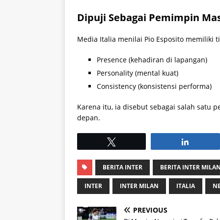
Dipuji Sebagai Pemimpin Mas
Media Italia menilai Pio Esposito memiliki t
Presence (kehadiran di lapangan)
Personality (mental kuat)
Consistency (konsistensi performa)
Karena itu, ia disebut sebagai salah satu 
depan.
Tweet
Share
BERITA INTER
BERITA INTER MILA
INTER
INTER MILAN
ITALIA
N
PREVIOUS