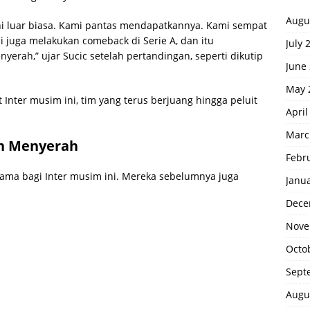
Augu
ini luar biasa. Kami pantas mendapatkannya. Kami sempat
mi juga melakukan comeback di Serie A, dan itu
July 
rah,” ujar Sucic setelah pertandingan, seperti dikutip
June
May 
Inter musim ini, tim yang terus berjuang hingga peluit
April
Marc
ah Menyerah
Febr
ma bagi Inter musim ini. Mereka sebelumnya juga
Janu
Dece
Nove
Octo
Sept
Augu