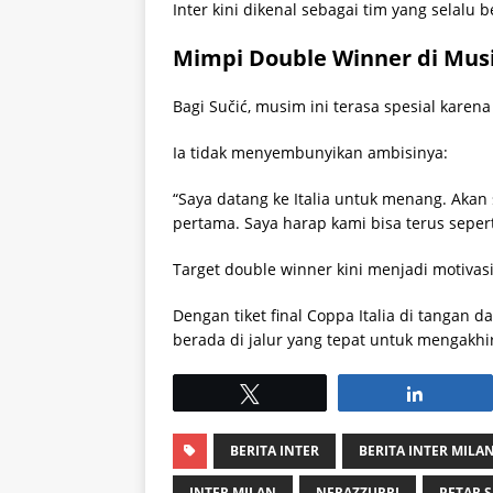
Inter kini dikenal sebagai tim yang selalu 
Mimpi Double Winner di Mu
Bagi Sučić, musim ini terasa spesial karena
Ia tidak menyembunyikan ambisinya:
“Saya datang ke Italia untuk menang. Akan 
pertama. Saya harap kami bisa terus sepert
Target double winner kini menjadi motivasi
Dengan tiket final Coppa Italia di tangan da
berada di jalur yang tepat untuk mengakhi
Tweet
Share
BERITA INTER
BERITA INTER MILA
INTER MILAN
NERAZZURRI
PETAR S