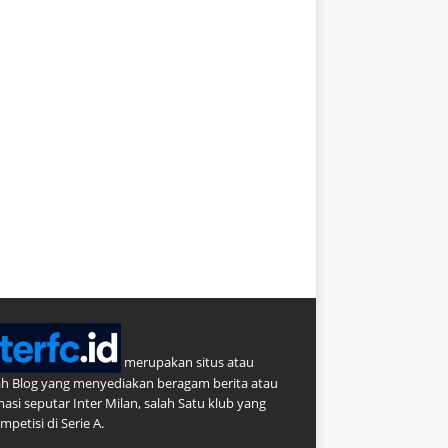
merupakan situs atau
h Blog yang menyediakan beragam berita atau
masi seputar Inter Milan, salah Satu klub yang
petisi di Serie A.