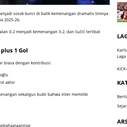
enjadi sosok kunci di balik kemenangan dramatis timnya
ia 2025-26.
ggalan 0-2 menjadi kemenangan 3-2, dan Sučić terlibat
LA
 plus 1 Gol
Karls
Laga
ar biasa dengan kontribusi:
KICK-
noğlu
KA
it akhir
nangan sekaligus bukti bahwa Inter memiliki
Berit
Sejar
ARS
kebahagiaannya: