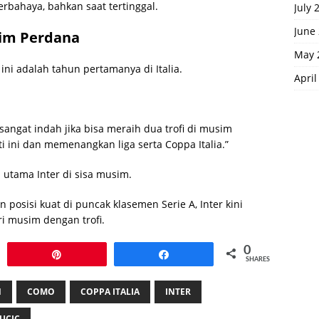
berbahaya, bahkan saat tertinggal.
July 
June
sim Perdana
May 
 ini adalah tahun pertamanya di Italia.
April
sangat indah jika bisa meraih dua trofi di musim
i ini dan memenangkan liga serta Coppa Italia.”
 utama Inter di sisa musim.
n posisi kuat di puncak klasemen Serie A, Inter kini
ri musim dengan trofi.
0
Pin
Share
SHARES
N
COMO
COPPA ITALIA
INTER
UCIC