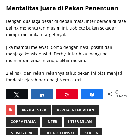
Mentalitas Juara di Pekan Penentuan
Dengan dua laga besar di depan mata, Inter berada di fase
paling menentukan musim ini. Doblete bukan sekadar
mimpi, melainkan target nyata.
Jika mampu melewati Como dengan hasil positif dan
menjaga konsistensi di Derby, Inter bisa mengunci
momentum emas menuju akhir musim.
Zielinski dan rekan-rekannya tahu: pekan ini bisa menjadi
fondasi sejarah baru bagi Nerazzurri.
0
Tweet
Share
Pin
Share
SHARES
BERITA INTER
BERITA INTER MILAN
COPPA ITALIA
INTER
INTER MILAN
NERAZZURRI
PIOTR ZIELINSKI
SERIE A