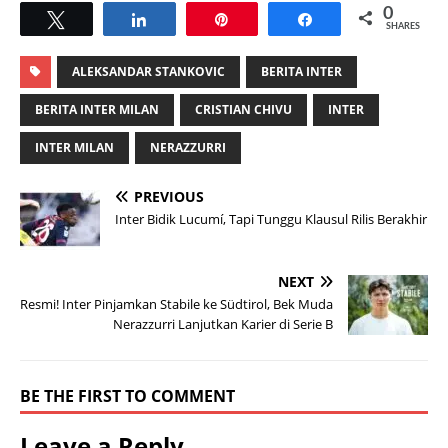
0
Tweet
Share
Pin
Share
SHARES
ALEKSANDAR STANKOVIC
BERITA INTER
BERITA INTER MILAN
CRISTIAN CHIVU
INTER
INTER MILAN
NERAZZURRI
PREVIOUS
Inter Bidik Lucumí, Tapi Tunggu Klausul Rilis Berakhir
NEXT
Resmi! Inter Pinjamkan Stabile ke Südtirol, Bek Muda
Nerazzurri Lanjutkan Karier di Serie B
BE THE FIRST TO COMMENT
Leave a Reply