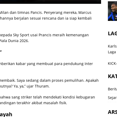
Milan dan timnas Pancis. Penyerang mereka, Marcus
annya berjalan sesuai rencana dan ia siap kembali
LA
kepada Sky Sport usai Prancis meraih kemenangan
Piala Dunia 2026.
Karls
”
Laga
KICK-
berikan kabar yang membuat para pendukung Inter
KA
in membaik. Saya sedang dalam proses pemulihan. Apakah
utnya? Ya, ya,” ujar Thuram.
Berit
bahwa sang striker telah mendekati kondisi kebugaran
Sejar
dingan terakhir akibat masalah fisik.
ARS
Payah