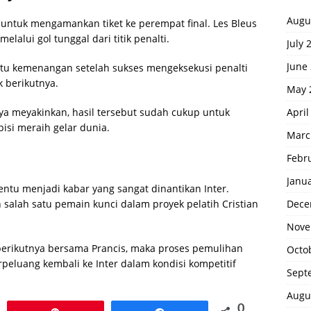
Augu
s untuk mengamankan tiket ke perempat final. Les Bleus
alui gol tunggal dari titik penalti.
July 
June
ntu kemenangan setelah sukses mengeksekusi penalti
 berikutnya.
May 
April
a meyakinkan, hasil tersebut sudah cukup untuk
si meraih gelar dunia.
Marc
Febr
Janu
ntu menjadi kabar yang sangat dinantikan Inter.
Dece
salah satu pemain kunci dalam proyek pelatih Cristian
Nove
 berikutnya bersama Prancis, maka proses pemulihan
Octo
peluang kembali ke Inter dalam kondisi kompetitif
Sept
Augu
0