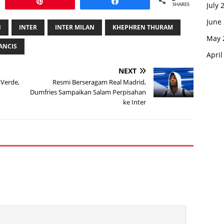
Pin
Share
July 
SHARES
June
N
INTER
INTER MILAN
KHEPHREN THURAM
May 
ANCIS
April
NEXT
 Verde,
Resmi Berseragam Real Madrid,
Dumfries Sampaikan Salam Perpisahan
ke Inter