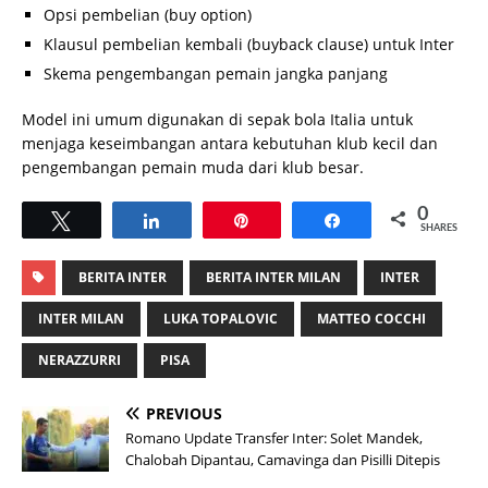
Opsi pembelian (buy option)
Klausul pembelian kembali (buyback clause) untuk Inter
Skema pengembangan pemain jangka panjang
Model ini umum digunakan di sepak bola Italia untuk
menjaga keseimbangan antara kebutuhan klub kecil dan
pengembangan pemain muda dari klub besar.
0
Tweet
Share
Pin
Share
SHARES
BERITA INTER
BERITA INTER MILAN
INTER
INTER MILAN
LUKA TOPALOVIC
MATTEO COCCHI
NERAZZURRI
PISA
PREVIOUS
Romano Update Transfer Inter: Solet Mandek,
Chalobah Dipantau, Camavinga dan Pisilli Ditepis