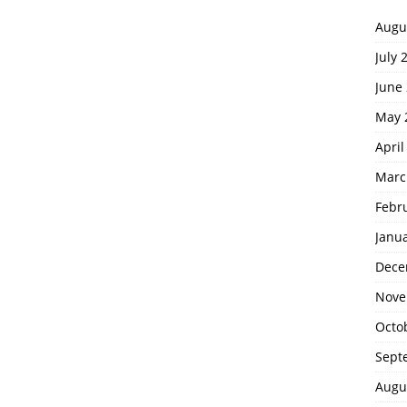
Augu
July 
June
May 
April
Marc
Febr
Janu
Dece
Nove
Octo
Sept
Augu