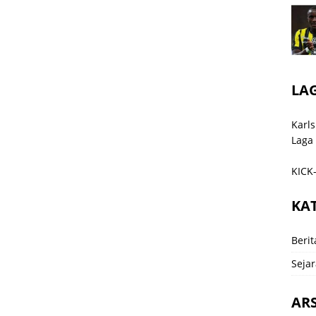
LA
Karls
Laga
KICK-
KA
Berit
Sejar
ARS