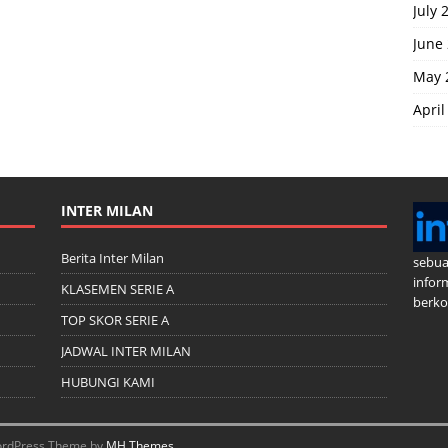
July 
June
May 
April
INTER MILAN
Berita Inter Milan
sebua
infor
KLASEMEN SERIE A
berkom
TOP SKOR SERIE A
JADWAL INTER MILAN
HUBUNGI KAMI
 WordPress Theme by
MH Themes