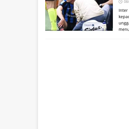
08
Inte
kepad
ungga
menu