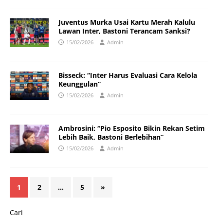
Juventus Murka Usai Kartu Merah Kalulu
Lawan Inter, Bastoni Terancam Sanksi?
15/02/2026
Admin
Bisseck: “Inter Harus Evaluasi Cara Kelola
Keunggulan”
15/02/2026
Admin
Ambrosini: “Pio Esposito Bikin Rekan Setim
Lebih Baik, Bastoni Berlebihan”
15/02/2026
Admin
1
2
…
5
»
Cari