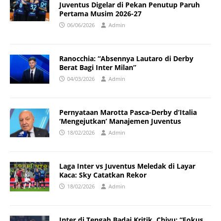
Juventus Digelar di Pekan Penutup Paruh
Pertama Musim 2026-27
06/06/2026
Admin
Ranocchia: “Absennya Lautaro di Derby
Berat Bagi Inter Milan”
04/03/2026
Admin
Pernyataan Marotta Pasca-Derby d’Italia
‘Mengejutkan’ Manajemen Juventus
18/02/2026
Admin
Laga Inter vs Juventus Meledak di Layar
Kaca: Sky Catatkan Rekor
18/02/2026
Admin
Inter di Tengah Badai Kritik, Chivu: “Fokus