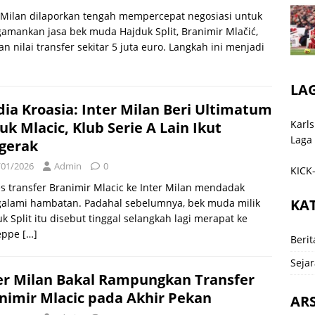
 Milan dilaporkan tengah mempercepat negosiasi untuk
mankan jasa bek muda Hajduk Split, Branimir Mlačić,
n nilai transfer sekitar 5 juta euro. Langkah ini menjadi
LA
ia Kroasia: Inter Milan Beri Ultimatum
Karls
uk Mlacic, Klub Serie A Lain Ikut
Laga
gerak
/01/2026
Admin
0
KICK-
s transfer Branimir Mlacic ke Inter Milan mendadak
KA
alami hambatan. Padahal sebelumnya, bek muda milik
k Split itu disebut tinggal selangkah lagi merapat ke
eppe
[…]
Berit
Sejar
er Milan Bakal Rampungkan Transfer
nimir Mlacic pada Akhir Pekan
ARS