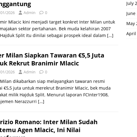
nggantung
July 
/01/2026
Admin
0
June
mir Mlacic kini menjadi target konkret Inter Milan untuk
May 
majakan sektor pertahanan. Bek muda kelahiran 2007
April
 Hajduk Split itu dinilai sebagai prospek ideal dalam
[…]
er Milan Siapkan Tawaran €5,5 Juta
uk Rekrut Branimir Mlacic
/01/2026
Admin
0
 Milan dikabarkan siap melayangkan tawaran resmi
ai €5,5 juta untuk merekrut Branimir Mlacic, bek muda
kat milik Hajduk Split. Menurut laporan FCInter1908,
jemen Nerazzurri
[…]
rizio Romano: Inter Milan Sudah
temu Agen Mlacic, Ini Nilai