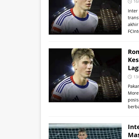
16
Inte
trans
akhir
FCIn
Rom
Kes
Lag
13
Pakar
Moret
posi
berba
Int
Mas