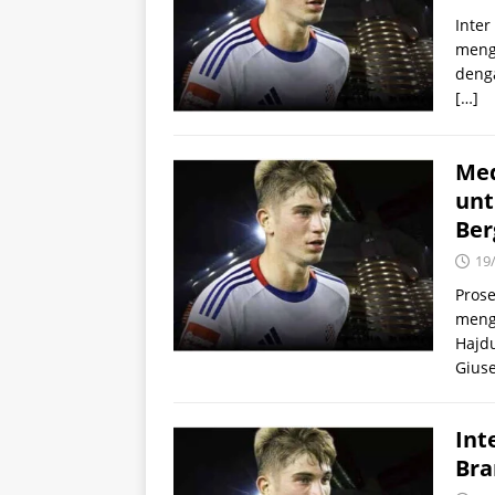
Inter
menga
denga
[…]
Med
unt
Ber
19
Prose
meng
Hajdu
Gius
Int
Bra