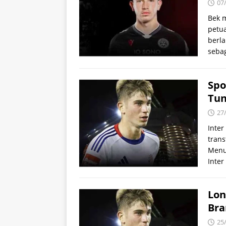
07
Bek m
petu
berla
seba
Spo
Tun
27
Inte
trans
Menur
Inte
Lon
Bra
25