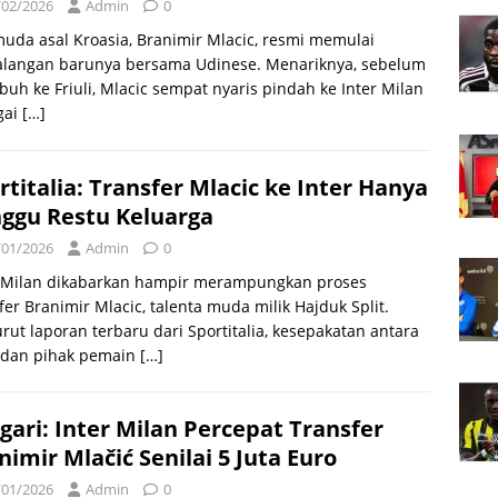
/02/2026
Admin
0
uda asal Kroasia, Branimir Mlacic, resmi memulai
alangan barunya bersama Udinese. Menariknya, sebelum
buh ke Friuli, Mlacic sempat nyaris pindah ke Inter Milan
gai
[…]
rtitalia: Transfer Mlacic ke Inter Hanya
ggu Restu Keluarga
/01/2026
Admin
0
r Milan dikabarkan hampir merampungkan proses
fer Branimir Mlacic, talenta muda milik Hajduk Split.
ut laporan terbaru dari Sportitalia, kesepakatan antara
r dan pihak pemain
[…]
gari: Inter Milan Percepat Transfer
nimir Mlačić Senilai 5 Juta Euro
/01/2026
Admin
0