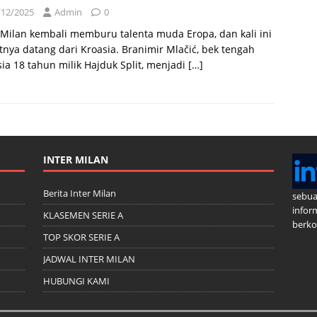
/12/2025
Admin
0
 Milan kembali memburu talenta muda Eropa, dan kali ini
tnya datang dari Kroasia. Branimir Mlačić, bek tengah
ia 18 tahun milik Hajduk Split, menjadi
[…]
INTER MILAN
Berita Inter Milan
sebua
infor
KLASEMEN SERIE A
berkom
TOP SKOR SERIE A
JADWAL INTER MILAN
HUBUNGI KAMI