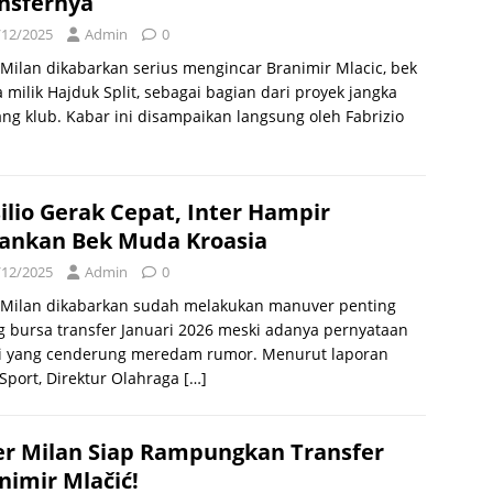
nsfernya
/12/2025
Admin
0
 Milan dikabarkan serius mengincar Branimir Mlacic, bek
milik Hajduk Split, sebagai bagian dari proyek jangka
ng klub. Kabar ini disampaikan langsung oleh Fabrizio
ilio Gerak Cepat, Inter Hampir
nkan Bek Muda Kroasia
/12/2025
Admin
0
r Milan dikabarkan sudah melakukan manuver penting
g bursa transfer Januari 2026 meski adanya pernyataan
i yang cenderung meredam rumor. Menurut laporan
Sport, Direktur Olahraga
[…]
er Milan Siap Rampungkan Transfer
nimir Mlačić!