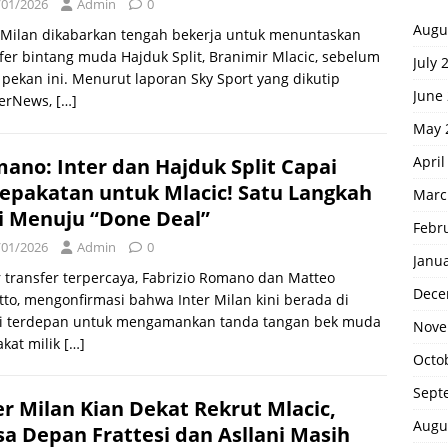
/01/2026
Admin
0
Augu
r Milan dikabarkan tengah bekerja untuk menuntaskan
fer bintang muda Hajduk Split, Branimir Mlacic, sebelum
July 
 pekan ini. Menurut laporan Sky Sport yang dikutip
June
terNews,
[…]
May 
April
ano: Inter dan Hajduk Split Capai
epakatan untuk Mlacic! Satu Langkah
Marc
i Menuju “Done Deal”
Febr
/01/2026
Admin
0
Janu
 transfer terpercaya, Fabrizio Romano dan Matteo
Dece
to, mengonfirmasi bahwa Inter Milan kini berada di
si terdepan untuk mengamankan tanda tangan bek muda
Nove
kat milik
[…]
Octo
Sept
er Milan Kian Dekat Rekrut Mlacic,
Augu
a Depan Frattesi dan Asllani Masih