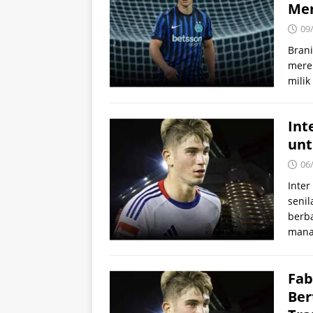
Me
09
Brani
mere
milik
Int
unt
06
Inter
senil
berba
mana
Fab
Ber