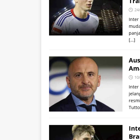
Tra
24
Inter
muda 
panja
[…]
Aus
Ama
10
Inte
jelan
resm
Tutto
Int
Bra