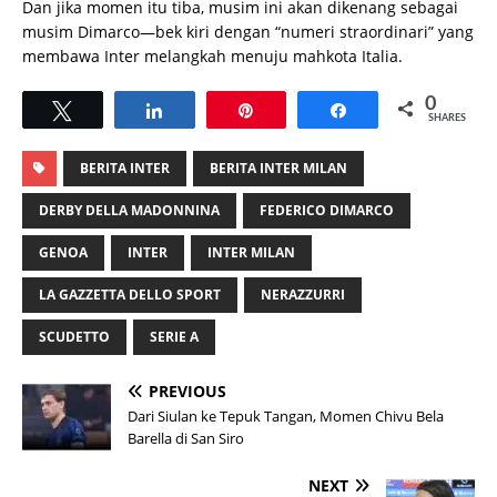
Dan jika momen itu tiba, musim ini akan dikenang sebagai
musim Dimarco—bek kiri dengan “numeri straordinari” yang
membawa Inter melangkah menuju mahkota Italia.
0
Tweet
Share
Pin
Share
SHARES
BERITA INTER
BERITA INTER MILAN
DERBY DELLA MADONNINA
FEDERICO DIMARCO
GENOA
INTER
INTER MILAN
LA GAZZETTA DELLO SPORT
NERAZZURRI
SCUDETTO
SERIE A
PREVIOUS
Dari Siulan ke Tepuk Tangan, Momen Chivu Bela
Barella di San Siro
NEXT