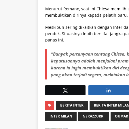
Menurut Romano, saat ini Chiesa memilih 
membuktikan dirinya kepada pelatih baru.
Meskipun sering dikaitkan dengan Inter dan
pendek. Situasinya lebih bersifat jangk
panas ini.
“Banyak pertanyaan tentang Chiesa, kh
keputusannya adalah menjalani pramu
karena ia ingin membuktikan diri deng
yang akan terjadi segera, melainkan 
Tweet
Share
BERITA INTER
BERITA INTER MILA
INTER MILAN
NERAZZURRI
OUMAR 