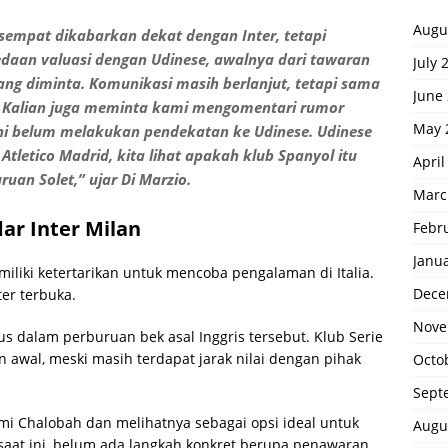
Augu
 sempat dikabarkan dekat dengan Inter, tetapi
edaan valuasi dengan Udinese, awalnya dari tawaran
July 
yang diminta. Komunikasi masih berlanjut, tetapi sama
June
. Kalian juga meminta kami mengomentari rumor
May 
 ini belum melakukan pendekatan ke Udinese. Udinese
letico Madrid, kita lihat apakah klub Spanyol itu
April
an Solet,” ujar Di Marzio.
Marc
ar Inter Milan
Febr
Janu
ki ketertarikan untuk mencoba pengalaman di Italia.
Dece
ter terbuka.
Nove
ius dalam perburuan bek asal Inggris tersebut. Klub Serie
awal, meski masih terdapat jarak nilai dengan pihak
Octo
Sept
mi Chalobah dan melihatnya sebagai opsi ideal untuk
Augu
aat ini, belum ada langkah konkret berupa penawaran