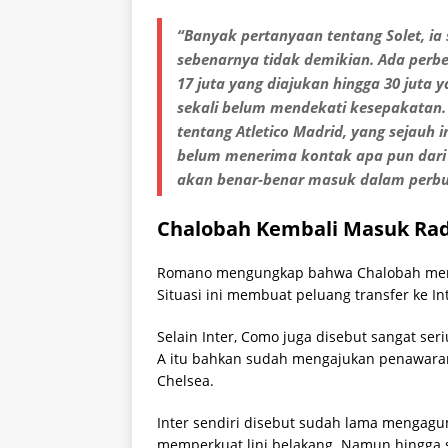
“Banyak pertanyaan tentang Solet, ia
sebenarnya tidak demikian. Ada perb
17 juta yang diajukan hingga 30 juta 
sekali belum mendekati kesepakatan
tentang Atletico Madrid, yang sejauh
belum menerima kontak apa pun dari At
akan benar-benar masuk dalam perburu
Chalobah Kembali Masuk Rad
Romano mengungkap bahwa Chalobah memili
Situasi ini membuat peluang transfer ke In
Selain Inter, Como juga disebut sangat ser
A itu bahkan sudah mengajukan penawaran 
Chelsea.
Inter sendiri disebut sudah lama mengagu
memperkuat lini belakang. Namun hingga s