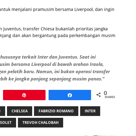
untuk menjalani pramusim bersama Liverpool, dan ingin
 Juventus, transfer Chiesa bukanlah prioritas jangka
a panjang dan akan bergantung pada perkembangan musim
ususnya terkait Inter dan Juventus. Saat ini
sim bersama Liverpool di bawah arahan Iraola,
an pelatih baru. Namun, ini bukan operasi transfer
lebih ke jangka panjang sepanjang musim panas.”
0
Pin
Share
SHARES
N
CHELSEA
FABRIZIO ROMANO
INTER
SOLET
TREVOH CHALOBAH