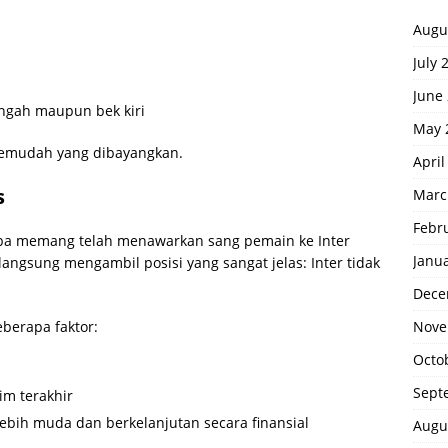
Augu
July 
June
ngah maupun bek kiri
May 
 semudah yang dibayangkan.
April
s
Marc
Febr
aba memang telah menawarkan sang pemain ke Inter
Janu
angsung mengambil posisi yang sangat jelas: Inter tidak
Dece
Nove
eberapa faktor:
Octo
Sept
m terakhir
lebih muda dan berkelanjutan secara finansial
Augu