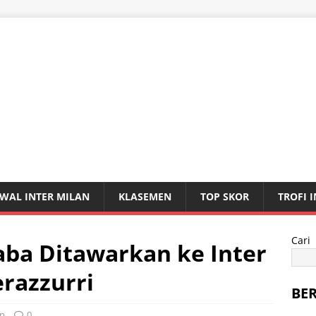
WAL INTER MILAN
KLASEMEN
TOP SKOR
TROFI 
Cari
aba Ditawarkan ke Inter
erazzurri
BE
an
0