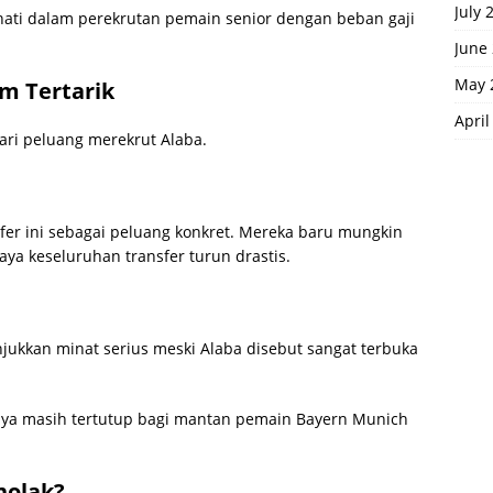
July 
-hati dalam perekrutan pemain senior dengan beban gaji
June
May 
um Tertarik
April
ri peluang merekrut Alaba.
er ini sebagai peluang konkret. Mereka baru mungkin
aya keseluruhan transfer turun drastis.
jukkan minat serius meski Alaba disebut sangat terbuka
aknya masih tertutup bagi mantan pemain Bayern Munich
nolak?