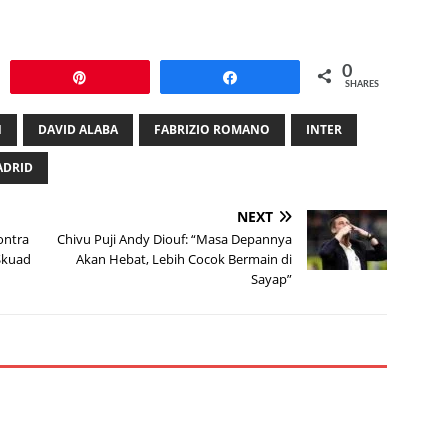
0
Pin
Share
SHARES
N
DAVID ALABA
FABRIZIO ROMANO
INTER
ADRID
NEXT
ontra
Chivu Puji Andy Diouf: “Masa Depannya
Skuad
Akan Hebat, Lebih Cocok Bermain di
Sayap”