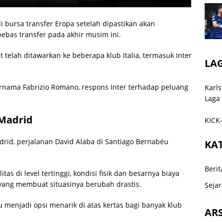
 bursa transfer Eropa setelah dipastikan akan
ebas transfer pada akhir musim ini.
t telah ditawarkan ke beberapa klub Italia, termasuk Inter
LA
rnama Fabrizio Romano, respons Inter terhadap peluang
Karls
Laga
 Madrid
KICK-
id, perjalanan David Alaba di Santiago Bernabéu
KA
.
Berit
s di level tertinggi, kondisi fisik dan besarnya biaya
yang membuat situasinya berubah drastis.
Sejar
 menjadi opsi menarik di atas kertas bagi banyak klub
ARS