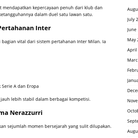
t mendapatkan kepercayaan penuh dari klub dan
Augu
 ketangguhannya dalam duel satu lawan satu.
July 
 Pertahanan Inter
June
May 
bagian vital dari sistem pertahanan Inter Milan. Ia
April
Marc
Febr
Janu
k Serie A dan Eropa
Dece
jauh lebih stabil dalam berbagai kompetisi.
Nove
Octo
a Nerazzurri
Sept
kan sejumlah momen bersejarah yang sulit dilupakan.
Augu