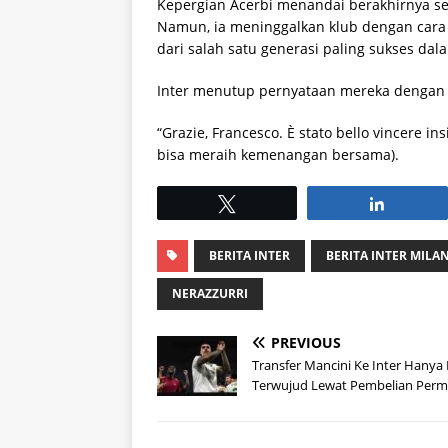
Kepergian Acerbi menandai berakhirnya se
Namun, ia meninggalkan klub dengan cara 
dari salah satu generasi paling sukses dal
Inter menutup pernyataan mereka dengan 
“Grazie, Francesco. È stato bello vincere 
bisa meraih kemenangan bersama).
Tweet
Share
BERITA INTER
BERITA INTER MILA
NERAZZURRI
PREVIOUS
Transfer Mancini Ke Inter Hanya 
Terwujud Lewat Pembelian Per