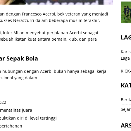
n dengan Francesco Acerbi, bek veteran yang menjadi
 sukses Nerazzurri dalam beberapa musim terakhir.
 Inter Milan menyebut perjalanan Acerbi sebagai
LA
 sebuah ikatan kuat antara pemain, klub, dan para
Karls
ar Sepak Bola
Laga
KICK-
an hubungan dengan Acerbi bukan hanya sebagai kerja
osional yang dalam.
KA
Berit
022
Sejar
entalitas juara
tikan diri di level tertinggi
ARS
 pertahanan