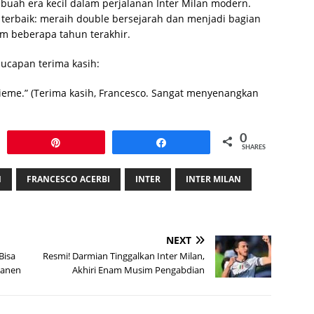
buah era kecil dalam perjalanan Inter Milan modern.
terbaik: meraih double bersejarah dan menjadi bagian
am beberapa tahun terakhir.
ucapan terima kasih:
insieme.” (Terima kasih, Francesco. Sangat menyenangkan
0
Pin
Share
SHARES
N
FRANCESCO ACERBI
INTER
INTER MILAN
NEXT
Bisa
Resmi! Darmian Tinggalkan Inter Milan,
manen
Akhiri Enam Musim Pengabdian