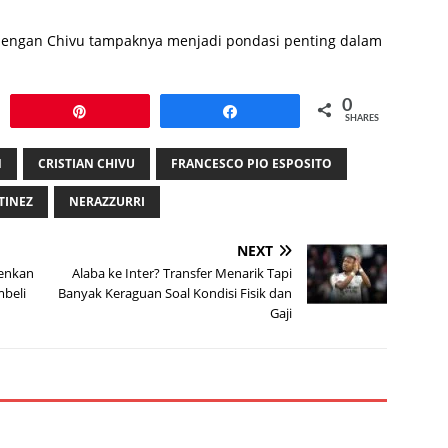
 dengan Chivu tampaknya menjadi pondasi penting dalam
0
Pin
Share
SHARES
N
CRISTIAN CHIVU
FRANCESCO PIO ESPOSITO
TINEZ
NERAZZURRI
NEXT
nenkan
Alaba ke Inter? Transfer Menarik Tapi
mbeli
Banyak Keraguan Soal Kondisi Fisik dan
Gaji