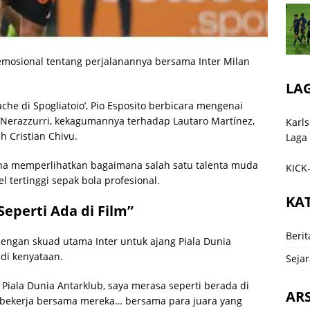
emosional tentang perjalanannya bersama Inter Milan
LA
he di Spogliatoio’, Pio Esposito berbicara mengenai
Nerazzurri, kekagumannya terhadap Lautaro Martínez,
Karls
 Cristian Chivu.
Laga
na memperlihatkan bagaimana salah satu talenta muda
KICK-
l tertinggi sepak bola profesional.
KA
Seperti Ada di Film”
Berit
ngan skuad utama Inter untuk ajang Piala Dunia
di kenyataan.
Sejar
k Piala Dunia Antarklub, saya merasa seperti berada di
ARS
m, bekerja bersama mereka… bersama para juara yang