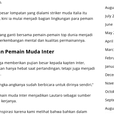
o.
Augu
sar lompatan yang dialami striker muda Italia itu
July 
 kini ia mulai menjadi bagian lingkungan para pemain
June
May 
ruang ganti bersama pemain-pemain top dunia menjadi
perkembangan mental dan kualitas permainannya.
April
Marc
an Pemain Muda Inter
Febr
ga memberikan pujian besar kepada kapten Inter,
Janu
an hanya hebat saat pertandingan, tetapi juga menjadi
.
Dece
Nove
ngka-angkanya sudah berbicara untuk dirinya sendiri,”
Octo
ain muda Inter menjadikan Lautaro sebagai sumber
Sept
 kerjanya.
Augu
inspirasi karena kami melihat bahwa bahkan dalam