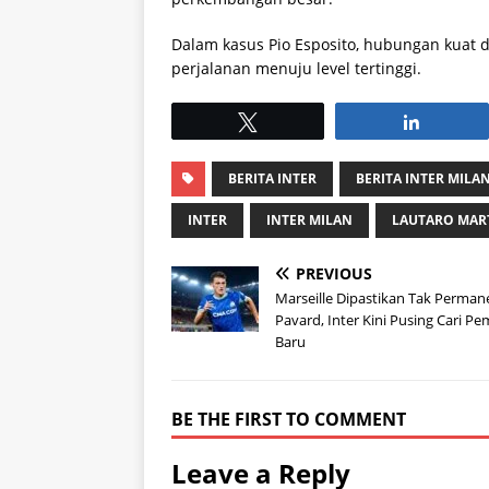
Dalam kasus Pio Esposito, hubungan kuat
perjalanan menuju level tertinggi.
Tweet
Share
BERITA INTER
BERITA INTER MILA
INTER
INTER MILAN
LAUTARO MAR
PREVIOUS
Marseille Dipastikan Tak Perma
Pavard, Inter Kini Pusing Cari Pe
Baru
BE THE FIRST TO COMMENT
Leave a Reply