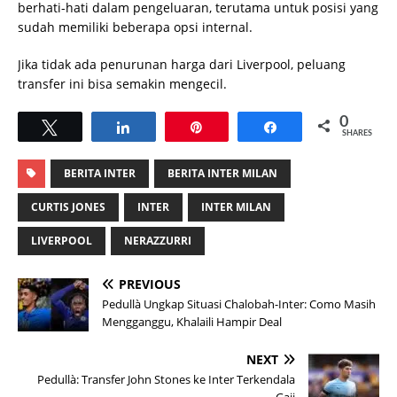
berhati-hati dalam pengeluaran, terutama untuk posisi yang
sudah memiliki beberapa opsi internal.
Jika tidak ada penurunan harga dari Liverpool, peluang
transfer ini bisa semakin mengecil.
0
Tweet
Share
Pin
Share
SHARES
BERITA INTER
BERITA INTER MILAN
CURTIS JONES
INTER
INTER MILAN
LIVERPOOL
NERAZZURRI
PREVIOUS
Pedullà Ungkap Situasi Chalobah-Inter: Como Masih
Mengganggu, Khalaili Hampir Deal
NEXT
Pedullà: Transfer John Stones ke Inter Terkendala
Gaji